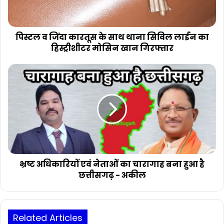
थाना
सिविल
लाईन
का
पिस्टल व जिंदा कारतूस के साथ थाना सिविल लाईन का
हिस्ट्रीशीटर
हिस्ट्रीशीटर मोसिन खान गिरफ्तार
मोसिन
खान
भ्रष्ट
गिरफ्तार
अधिकारियों
एवं
नेताओं
का
चारागाह
बना
हुआ
है
छत्तीसगढ़
भ्रष्ट अधिकारियों एवं नेताओं का चारागाह बना हुआ है
-
छत्तीसगढ़ - अकील
अकील
Related Articles