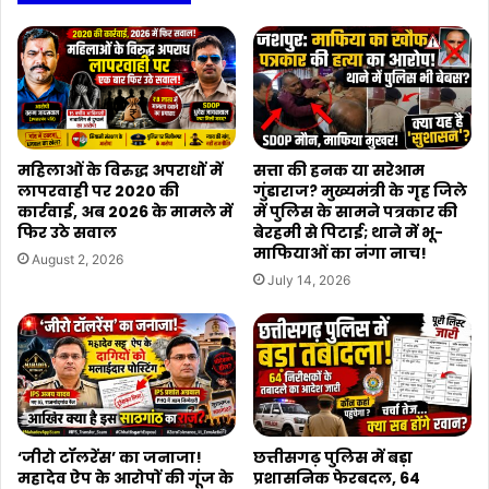
महिलाओं के विरुद्ध अपराधों में
सत्ता की हनक या सरेआम
लापरवाही पर 2020 की
गुंडाराज? मुख्यमंत्री के गृह जिले
कार्रवाई, अब 2026 के मामले में
में पुलिस के सामने पत्रकार की
फिर उठे सवाल
बेरहमी से पिटाई; थाने में भू-
माफियाओं का नंगा नाच!
August 2, 2026
July 14, 2026
‘जीरो टॉलरेंस’ का जनाजा!
छत्तीसगढ़ पुलिस में बड़ा
महादेव ऐप के आरोपों की गूंज के
प्रशासनिक फेरबदल, 64