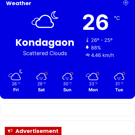
Weather
26
℃
Kondagaon
26º - 25º
88%
Scattered Clouds
4.46 km/h
26
29
30
33
31
℃
℃
℃
℃
℃
Fri
Sat
Sun
Mon
Tue
Advertisement