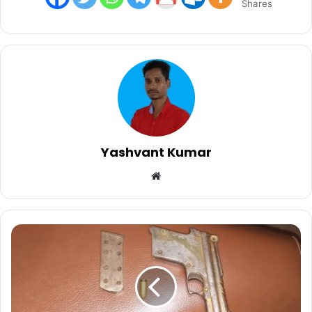
Shares
Yashvant Kumar
Website
पिस्टल
व
जिंदा
कारतूस
के
साथ