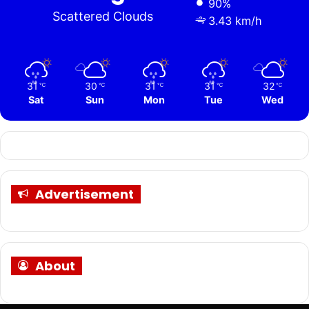
90%
Scattered Clouds
3.43 km/h
31
30
31
31
32
℃
℃
℃
℃
℃
Sat
Sun
Mon
Tue
Wed
Advertisement
About