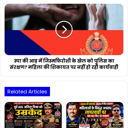
पुलिस
स्पा
ने
की
72
आड़
घंटे
में
में
जिस्मफिरोशी
किया
के
गिरफ्तार।
खेल
को
पुलिस
का
स्पा की आड़ में जिस्मफिरोशी के खेल को पुलिस का
संरक्षण?
संरक्षण? महिला की शिकायत पर नहीं हो रही कार्यवाही
महिला
की
शिकायत
पर
Related Articles
नहीं
हो
रही
कार्यवाही