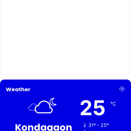
Weather
25
℃
Kondagaon
31º - 25º