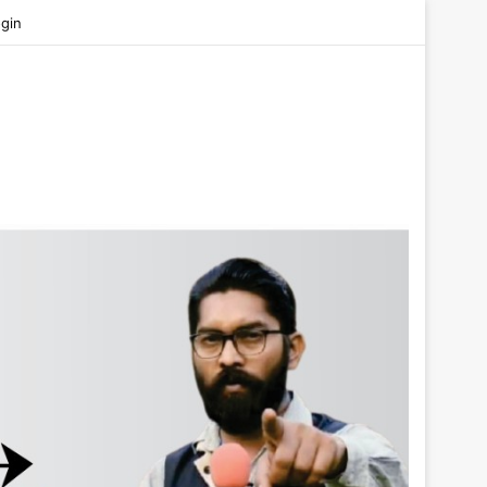
be
gin