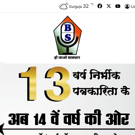
℃
Facebook
X
YouTu
32
Lo
Surguja