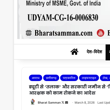
BHARAT SAM
देश-विदेश
अपराध
छत्तीसगढ़
पत्रकारिता
लाइफस्टाइल
लेख, 
ड्यूटी से ‘तलाक’ और सरकारी जमीन से ‘न
आरक्षक को काम रोकने का आदेश
Follow
Send
Bharat Samman
March 8, 2026
Last Upd
on
an