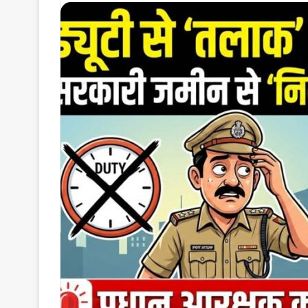
X
email