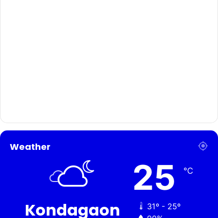
Weather
25
℃
Kondagaon
31º - 25º