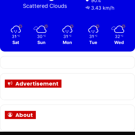
90%
Scattered Clouds
3.43 km/h
31
30
31
31
32
℃
℃
℃
℃
℃
Sat
Sun
Mon
Tue
Wed
Advertisement
About