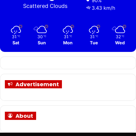
90%
Scattered Clouds
3.43 km/h
31
30
31
31
32
℃
℃
℃
℃
℃
Sat
Sun
Mon
Tue
Wed
Advertisement
About