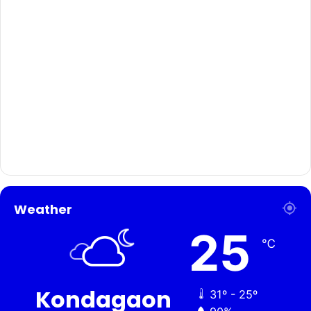
Weather
25
℃
Kondagaon
31º - 25º