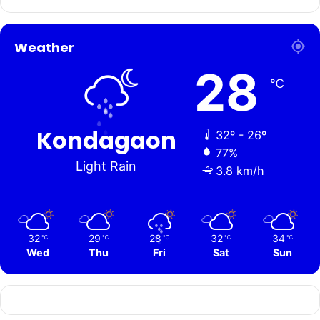
Weather
28
℃
Kondagaon
32º - 26º
77%
Light Rain
3.8 km/h
32
29
28
32
34
℃
℃
℃
℃
℃
Wed
Thu
Fri
Sat
Sun