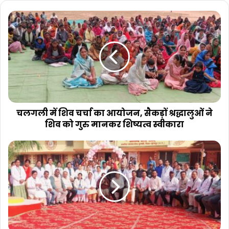
चलगली
में
शिव
चर्चा
का
आयोजन,
सैकड़ों
श्रद्धालुओं
ने
शिव
चलगली में शिव चर्चा का आयोजन, सैकड़ों श्रद्धालुओं ने
को
शिव को गुरु मानकर शिष्यत्व स्वीकारा
गुरु
मानकर
प्राथमिक
शिष्यत्व
स्वास्थ्य
स्वीकारा
केंद्र
चुनगडी
का
राष्ट्रीय
गुणवत्ता
मानक