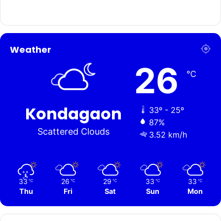
Weather
26
℃
Kondagaon
33º - 25º
87%
Scattered Clouds
3.52 km/h
33
26
29
33
33
℃
℃
℃
℃
℃
Thu
Fri
Sat
Sun
Mon