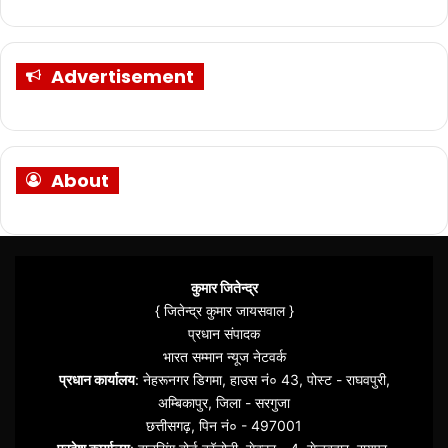
Advertisement
About
कुमार जितेन्द्र
{ जितेन्द्र कुमार जायसवाल }
प्रधान संपादक
भारत सम्मान न्यूज नेटवर्क
प्रधान कार्यालय
: नेहरूनगर डिगमा, हाउस नं० 43, पोस्ट - राघवपुरी,
अम्बिकापुर, जिला - सरगुजा
छत्तीसगढ़, पिन नं० - 497001