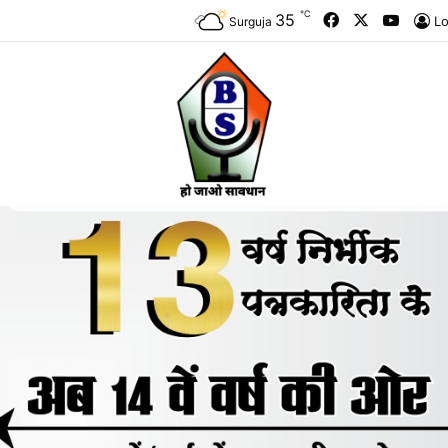
℃
Facebook
X
YouTu
35
Lo
Surguja