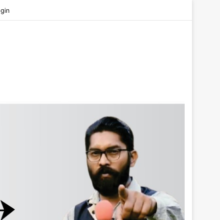
be
gin