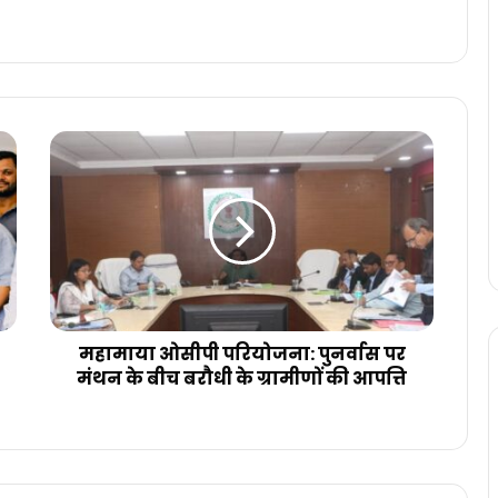
महामाया
ओसीपी
परियोजना:
पुनर्वास
पर
मंथन
के
बीच
बरौधी
के
महामाया ओसीपी परियोजना: पुनर्वास पर
ग्रामीणों
मंथन के बीच बरौधी के ग्रामीणों की आपत्ति
की
आपत्ति