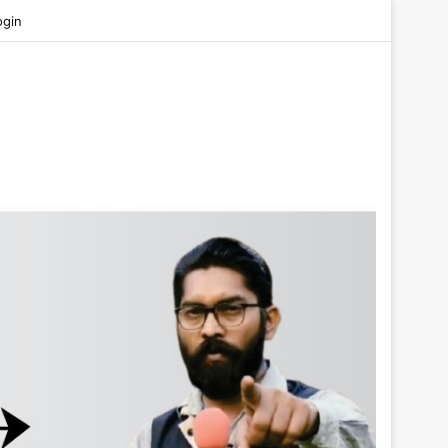
be
ogin