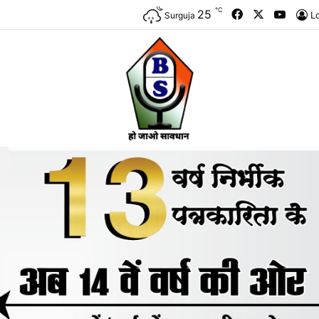
℃
Facebook
X
YouTu
25
L
Surguja