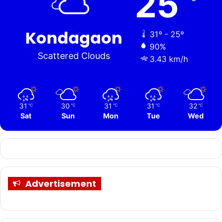
25
Kondagaon
31º - 25º
90%
Scattered Clouds
3.43 km/h
31
30
31
31
32
℃
℃
℃
℃
℃
Sat
Sun
Mon
Tue
Wed
Advertisement