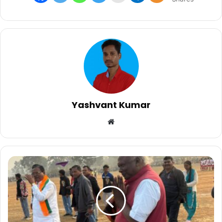
Yashvant Kumar
Website
ग्रामीण
अंचल
आधार
कार्ड
फुटबॉल
प्रतियोगिता