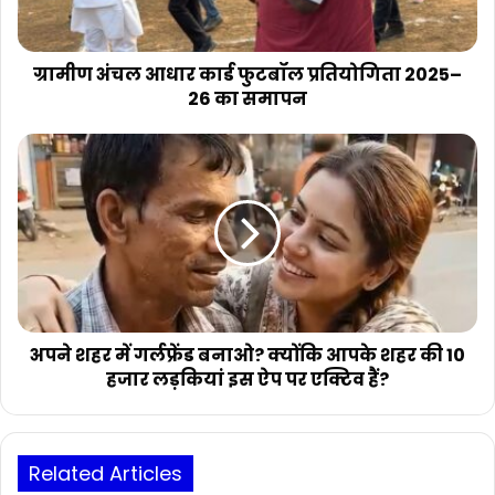
2025–
26
का
समापन
ग्रामीण अंचल आधार कार्ड फुटबॉल प्रतियोगिता 2025–
26 का समापन
अपने
शहर
में
गर्लफ्रेंड
बनाओ?
क्योंकि
आपके
शहर
की
10
अपने शहर में गर्लफ्रेंड बनाओ? क्योंकि आपके शहर की 10
हजार
हजार लड़कियां इस ऐप पर एक्टिव हैं?
लड़कियां
इस
ऐप
पर
Related Articles
एक्टिव