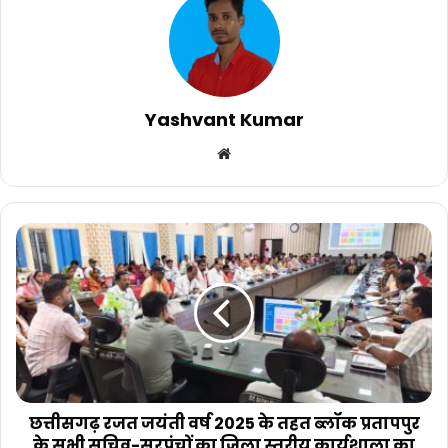
Yashvant Kumar
Website
छत्तीसगढ़
रजत
जयंती
वर्ष
2025
के
तहत
ब्लॉक
प्रतापपुर
के
छत्तीसगढ़ रजत जयंती वर्ष 2025 के तहत ब्लॉक प्रतापपुर
सभी
के सभी सचिव-सरपंचों का जिला स्तरीय कार्यशाला का