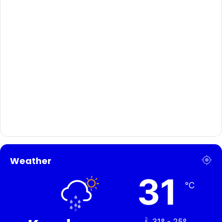
Weather
31
℃
31º - 25º