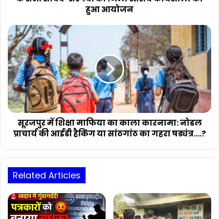
सचिव-
हुआ आयोजन
सरपंचों
का
सूरजपुर
जिला
में
स्तरीय
शिक्षा
कार्यशाला
माफिया
का
का
हुआ
काला
आयोजन
कारनामा:
नोडल
प्राचार्य
की
सूरजपुर में शिक्षा माफिया का काला कारनामा: नोडल
आईडी
प्राचार्य की आईडी हैकिंग या सांठगांठ का गहरा षड्यंत्र....?
हैकिंग
या
सांठगांठ
का
Related Articles
गहरा
षड्यंत्र....?