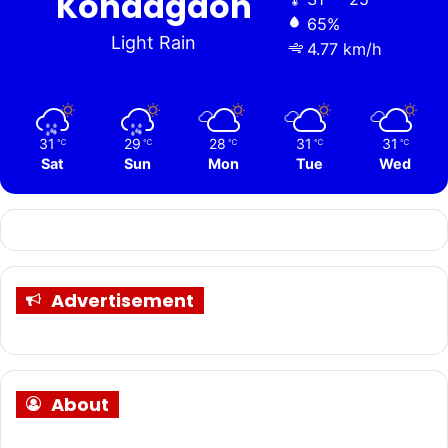
Kondagaon
65%
Light Rain
4.77 km/h
31
29
28
31
31
℃
℃
℃
℃
℃
Sat
Sun
Mon
Tue
Wed
Advertisement
About