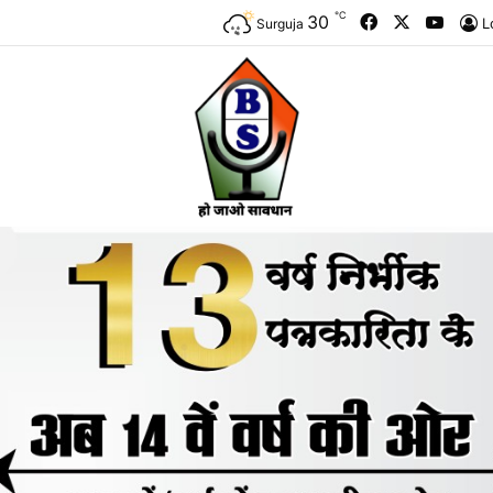
℃
Facebook
X
YouTu
30
L
Surguja