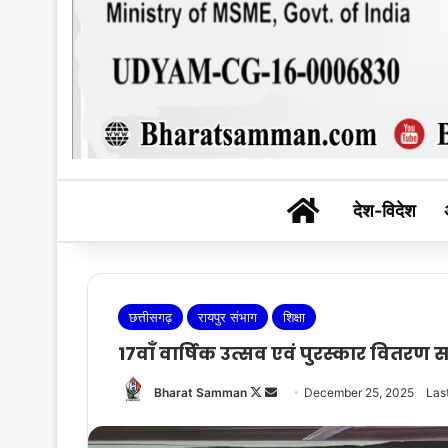
BHARAT SAM
देश-विदेश
छत्तीसगढ़
रायपुर संभाग
शिक्षा
17वाँ वार्षिक उत्सव एवं पुरस्कार वितरण
Follow
Send
Bharat Samman
December 25, 2025
Las
on
an
X
email