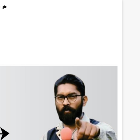
be
ogin