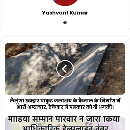
Yashvant Kumar
Website
लैलूंगा
खम्हार
पाकुट
जलाशय
के
कैनाल
के
निर्माण
में
भारी
लैलूंगा खम्हार पाकुट जलाशय के कैनाल के निर्माण में
भ्रष्टाचार,
भारी भ्रष्टाचार, ठेकेदार ने पत्रकार को दी धमकी।
ठेकेदार
ने
मीडिया
पत्रकार
सम्मान