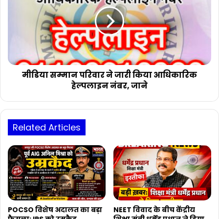
को
परिवार
दी
ने
धमकी।
जारी
किया
आधिकारिक
हेल्पलाइन
नंबर,
जाने
मीडिया सम्मान परिवार ने जारी किया आधिकारिक
हेल्पलाइन नंबर, जाने
Related Articles
POCSO विशेष अदालत का बड़ा
NEET विवाद के बीच केंद्रीय
फैसला: IPS को उम्रकैद
शिक्षा मंत्री धर्मेंद्र प्रधान ने दिया