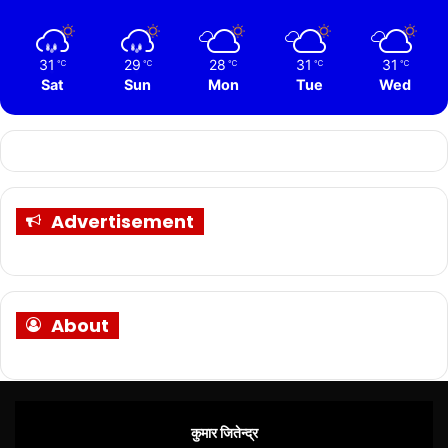
31
29
28
31
31
℃
℃
℃
℃
℃
Sat
Sun
Mon
Tue
Wed
Advertisement
About
कुमार जितेन्द्र