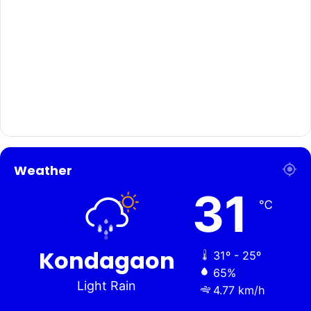
Weather
31
℃
Kondagaon
31º - 25º
65%
Light Rain
4.77 km/h