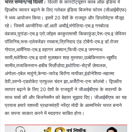
भारत सम्मान/नई दिल्ली
। दिल्ली के कांस्टीट्यूशन क्लब ऑफ़ इंडिया में
द्विपक्षीय व्यापार बढ़ाने के लिए ग्लोबल इंडिया बिजनेस फोरम (जीआईबीएफ)
ने भव्य आयोजन किया। इसमें 20 देशों के राजदूत और डिप्लोमेट्स मौजूद
रहे। जिसमें अल्जीरिया-डॉ.अली अचौई,मंगोलिया-एच.इ गनबोल्ड
दंबजाव,युगांडा-एच.इ प्रो.जॉइस काकुरामत्सी किकाफुंडा,पेरू-एच.इ जेवियर
पॉलिनिच,रूस-एलेक्जेंडर रयबास,त्रिनिदाद एंड टोबैगो-एच.इ डॉ.रोजर
गोपाल,आर्मेनिया-एच.इ वहागन अफ्यान,फिजी-एच.इ जगन्नाथ
सामी,मलेशिया-एच.इ दातो मुज़फ़्फ़र शाह मुस्तफा,उज़्बेकिस्तान-खुर्शीद
सामीव,तजाकिस्तान-हबीब मिर्ज़ोज़ोदा,इथोपिया-सेर्ट्से ज़ेमालक,
अंगोला-एबेल मावुंगो,केन्या-जारेड बिरोंगा मायीका,इंडोनेशिया-महात्मा
देवी,उरुग्वे-एडवोकेट प्रफुल्ल चंदन झा,अर्जेंटीना-एना कोलंबो। द्विपक्षीय
व्यापार बढ़ाने के लिए 20 देशों के राजदूतों ने जीआईबीएफ के सदस्यों के
साथ चर्चा की और बिजनेसमैन को बेहतर सुझाव दिए। जीआईबीएफ का यह
प्रयास हमारे यशस्वी प्रधानमंत्री नरेंद्र मोदी के आत्मनिर्भर भारत बनाने
का सपना साकार करने में मददगार साबित होगा।