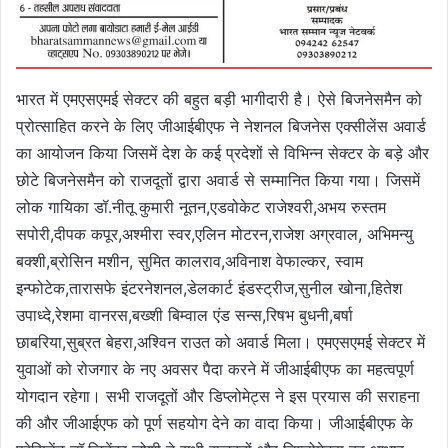
भारत में एमएसएमई सेक्टर की बहुत बड़ी भागीदारी है। ऐसे बिजनेसमैन को
प्रोत्साहित करने के लिए जीआईबीएफ ने नेशनल बिजनेस एक्सीलेंस अवार्ड
का आयोजन किया जिसमें देश के कई प्रदेशों से विभिन्न सेक्टर के बड़े और
छोटे बिजनेसमैन को राजदूतों द्वारा अवार्ड से सम्मानित किया गया। जिसमें
लोक गायिका डॉ.नीतू कुमारी नूतन,एडवोकेट राजेश्वरी,अभय रुस्तम
सपोरी,दीपक कपूर,अश्मीरा स्वर,एलिन मोटरन,राजेश अग्रवाल, अभिमन्यु
बक्शी,ब्रोसिन मशीन, सुमित कालराव,अविनाश वेफाल्कर, स्वाम
इन्फोटेक,तारासफे इंटरनेशनल,डेलकार्ट इंडस्ट्रीज,सुनील खोना,हितेश
उपाध्दे,रेशमा वानरस,बख्शी बिम्वाल एंड सन्स,रिषभ बुधनी,बर्षा
छाबरिया,सुब्रत बेहरा,अश्विन राउत को अवार्ड मिला। एमएसएमई सेक्टर में
युवाओं को रोजगार के नए अवसर पैदा करने में जीआईबीएफ का महत्वपूर्ण
योगदान रहेगा। सभी राजदूतों और डिप्लोमेट्स ने इस प्रयास की सराहना
की और जीआईएफ को पूर्ण सहयोग देने का वादा किया। जीआईबीएफ के