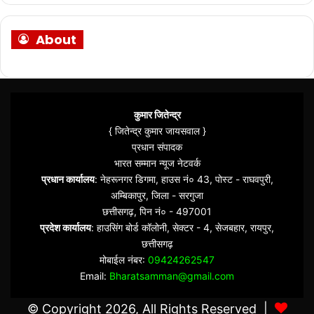
About
कुमार जितेन्द्र
{ जितेन्द्र कुमार जायसवाल }
प्रधान संपादक
भारत सम्मान न्यूज नेटवर्क
प्रधान कार्यालय
: नेहरूनगर डिगमा, हाउस नं० 43, पोस्ट - राघवपुरी,
अम्बिकापुर, जिला - सरगुजा
छत्तीसगढ़, पिन नं० - 497001
प्रदेश कार्यालय
: हाउसिंग बोर्ड कॉलोनी, सेक्टर - 4, सेजबहार, रायपुर,
छत्तीसगढ़
मोबाईल नंबर:
09424262547
Email:
Bharatsamman@gmail.com
© Copyright 2026, All Rights Reserved |