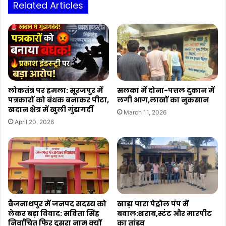
दिवसीय
Related Articles
विशेष
प्रशिक्षण
लोकतंत्र पर हमला: सूरजपुर में
सलका में दोना-पत्तल दुकान में
पत्रकारों को बंधक बनाकर पीटा,
लगी आग,लाखों का नुकसान
खदान क्षेत्र में खुली गुंडागर्दी
March 11, 2026
April 20, 2026
बैजनाथपुर में जनपद सदस्य को
खाड़ा पारा पेट्रोल पंप में
लेकर बड़ा विवाद: सविता सिंह
बवाल:शराब,स्टंट और मारपीट
निर्वाचित फिर दूसरा नाम क्यों
का तांडव