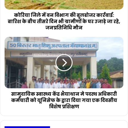
कार्रवाई:
बारिश
के
कोरिया जिले में वन विभाग की बुलडोजर कार्रवाई:
बीच
बारिश के बीच तीसरे दिन भी ग्रामीणों के घर उजाड़े जा रहे,
तीसरे
जनप्रतिनिधि मौन
दिन
भी
सामुदायिक
ग्रामीणों
स्वास्थ्य
के
केंद्र
घर
भैयाथान
उजाड़े
मे
जा
पदस्थ
रहे,
अधिकारी
जनप्रतिनिधि
कर्मचारी
मौन
को
यूनिसेफ
सामुदायिक स्वास्थ्य केंद्र भैयाथान मे पदस्थ अधिकारी
के
कर्मचारी को यूनिसेफ के द्वारा दिया गया एक दिवसीय
द्वारा
विशेष प्रशिक्षण
दिया
गया
एक