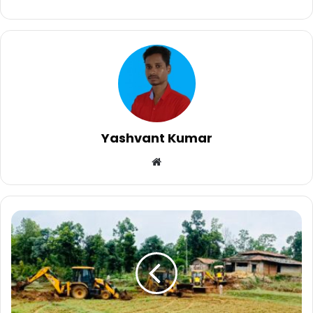
Yashvant Kumar
Website
कोरिया
जिले
में
वन
विभाग
की
बुलडोजर