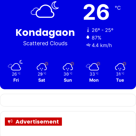
26
℃
Kondagaon
26º - 25º
87%
Scattered Clouds
4.4 km/h
26
29
30
33
31
℃
℃
℃
℃
℃
Fri
Sat
Sun
Mon
Tue
Advertisement