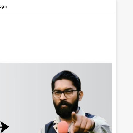
be
ogin