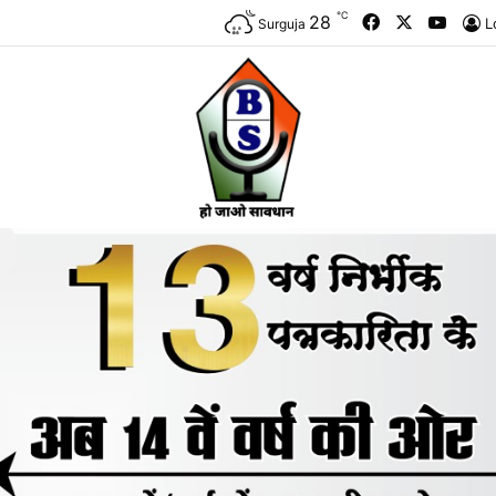
℃
Facebook
X
YouTu
28
L
Surguja