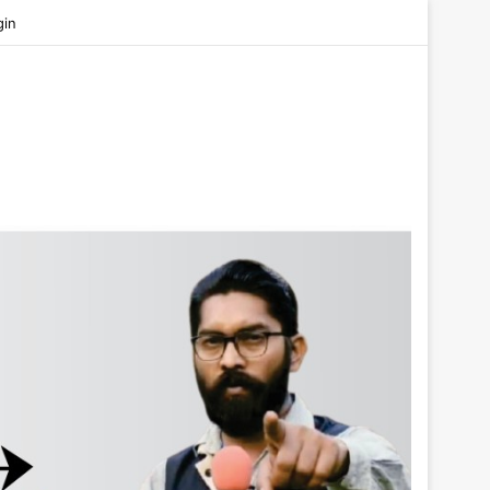
be
gin