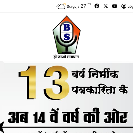
℃
Facebook
X
YouTu
27
Lo
Surguja