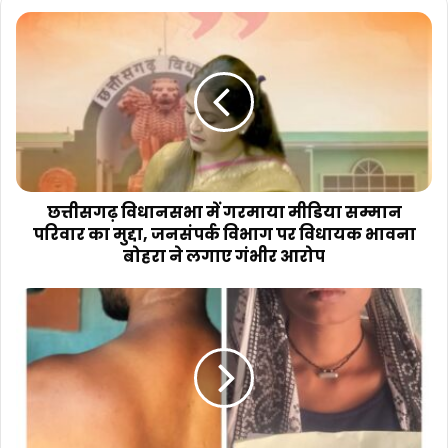
छत्तीसगढ़
विधानसभा
में
गरमाया
मीडिया
सम्मान
परिवार
का
मुद्दा,
जनसंपर्क
छत्तीसगढ़ विधानसभा में गरमाया मीडिया सम्मान
विभाग
परिवार का मुद्दा, जनसंपर्क विभाग पर विधायक भावना
पर
बोहरा ने लगाए गंभीर आरोप
विधायक
भावना
आरोपीयो
बोहरा
की
ने
गिरफ्तारी
लगाए
ना
गंभीर
होने
आरोप
से,
न्याय
की