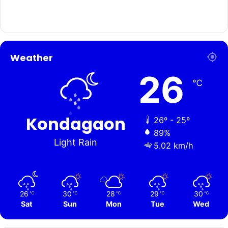
Weather
26
℃
Kondagaon
26º - 25º
89%
Light Rain
5.02 km/h
26
30
28
29
30
℃
℃
℃
℃
℃
Sat
Sun
Mon
Tue
Wed