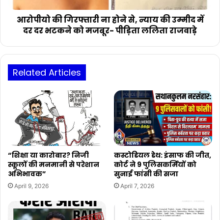
उम्मीद
में
आरोपीयो की गिरफ्तारी ना होने से, न्याय की उम्मीद में
दर
दर दर भटकने को मजबूर- पीड़िता ललिता राजवाड़े
दर
भटकने
को
मजबूर-
Related Articles
पीड़िता
ललिता
राजवाड़े
“शिक्षा या कारोबार? निजी
कस्टोडियल डेथ: इंसाफ की जीत,
स्कूलों की मनमानी से परेशान
कोर्ट ने 9 पुलिसकर्मियों को
अभिभावक”
सुनाई फांसी की सजा
April 9, 2026
April 7, 2026