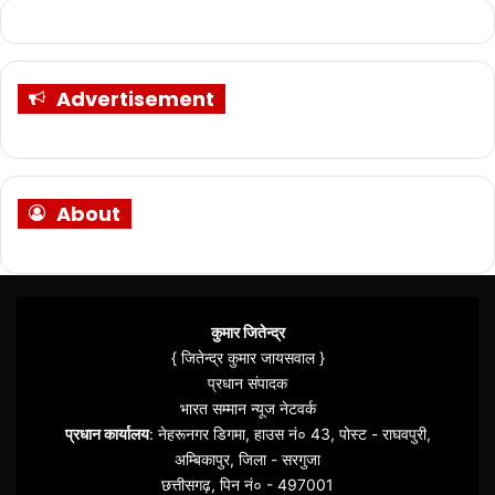
Advertisement
About
कुमार जितेन्द्र
{ जितेन्द्र कुमार जायसवाल }
प्रधान संपादक
भारत सम्मान न्यूज नेटवर्क
प्रधान कार्यालय
: नेहरूनगर डिगमा, हाउस नं० 43, पोस्ट - राघवपुरी,
अम्बिकापुर, जिला - सरगुजा
छत्तीसगढ़, पिन नं० - 497001