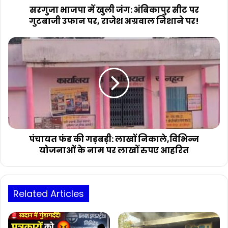
उफान
सरगुजा भाजपा में खुली जंग: अंबिकापुर सीट पर
पर,
गुटबाजी उफान पर, राजेश अग्रवाल निशाने पर!
राजेश
अग्रवाल
पंचायत
निशाने
फंड
पर!
की
गड़बड़ी:
लाखों
निकाले,विभिन्न
योजनाओं
के
नाम
पर
पंचायत फंड की गड़बड़ी: लाखों निकाले,विभिन्न
लाखों
योजनाओं के नाम पर लाखों रुपए आहरित
रुपए
आहरित
Related Articles