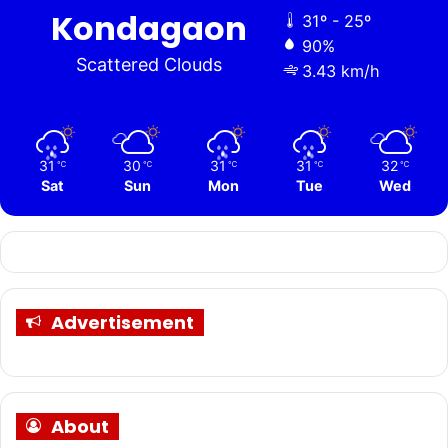
Kondagaon
31º - 25º
90%
Scattered Clouds
3.43 km/h
31
30
31
31
32
℃
℃
℃
℃
℃
Sat
Sun
Mon
Tue
Wed
Advertisement
About