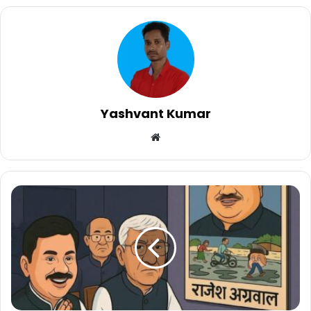
Yashvant Kumar
Website
सरगुजा
भाजपा
में
खुली
जंग:
अंबिकापुर
सीट
पर
गुटबाजी