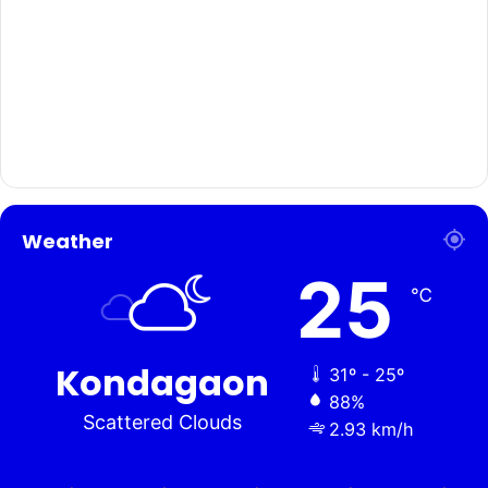
Weather
25
℃
Kondagaon
31º - 25º
88%
Scattered Clouds
2.93 km/h