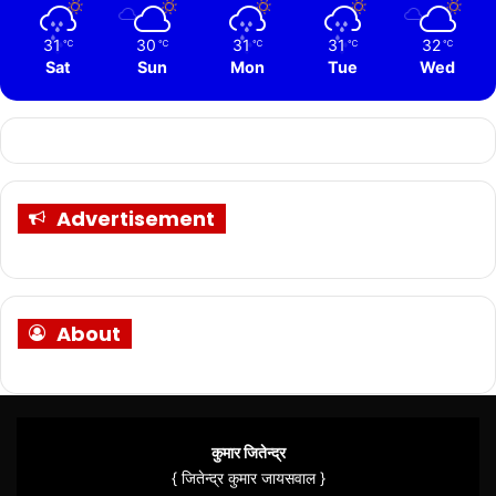
31
30
31
31
32
℃
℃
℃
℃
℃
Sat
Sun
Mon
Tue
Wed
Advertisement
About
कुमार जितेन्द्र
{ जितेन्द्र कुमार जायसवाल }