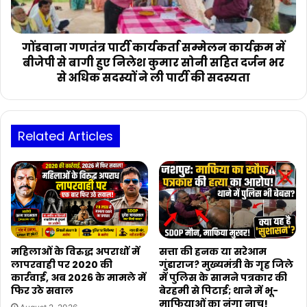
में
बीजेपी
से
बागी
गोंडवाना गणतंत्र पार्टी कार्यकर्ता सम्मेलन कार्यक्रम में
हुए
बीजेपी से बागी हुए निलेश कुमार सोनी सहित दर्जन भर
निलेश
से अधिक सदस्यों ने ली पार्टी की सदस्यता
कुमार
सोनी
सहित
दर्जन
Related Articles
भर
से
अधिक
सदस्यों
ने
ली
पार्टी
की
महिलाओं के विरुद्ध अपराधों में
सत्ता की हनक या सरेआम
सदस्यता
लापरवाही पर 2020 की
गुंडाराज? मुख्यमंत्री के गृह जिले
कार्रवाई, अब 2026 के मामले में
में पुलिस के सामने पत्रकार की
फिर उठे सवाल
बेरहमी से पिटाई; थाने में भू-
माफियाओं का नंगा नाच!