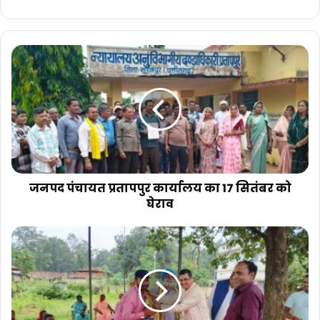
जनपद
पंचायत
प्रतापपुर
कार्यालय
का
17
सितंबर
को
घेराव
जनपद पंचायत प्रतापपुर कार्यालय का 17 सितंबर को
घेराव
गोंडवाना
गणतंत्र
पार्टी
कार्यकर्ता
सम्मेलन
कार्यक्रम