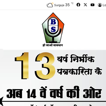
℃
Facebook
X
YouTu
35
Lo
Surguja