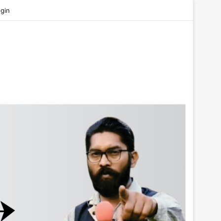
be
gin