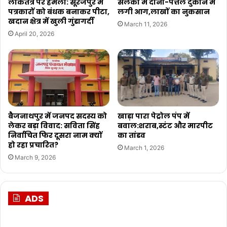
लोकतंत्र पर हमला: सूरजपुर में
सलका में दोना-पत्तल दुकान में
पत्रकारों को बंधक बनाकर पीटा,
लगी आग,लाखों का नुकसान
खदान क्षेत्र में खुली गुंडागर्दी
March 11, 2026
April 20, 2026
बैजनाथपुर में जनपद सदस्य को
खाड़ा पारा पेट्रोल पंप में
लेकर बड़ा विवाद: सविता सिंह
बवाल:शराब,स्टंट और मारपीट
निर्वाचित फिर दूसरा नाम क्यों
का तांडव
हो रहा प्रचारित?
March 1, 2026
March 9, 2026
ADS