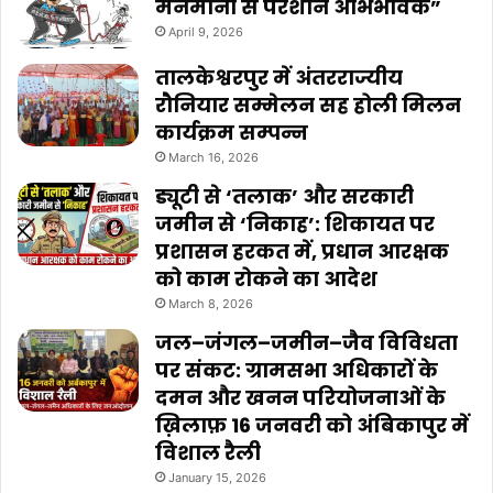
मनमानी से परेशान अभिभावक”
April 9, 2026
तालकेश्वरपुर में अंतरराज्यीय
रौनियार सम्मेलन सह होली मिलन
कार्यक्रम सम्पन्न
March 16, 2026
ड्यूटी से ‘तलाक’ और सरकारी
जमीन से ‘निकाह’: शिकायत पर
प्रशासन हरकत में, प्रधान आरक्षक
को काम रोकने का आदेश
March 8, 2026
जल–जंगल–जमीन–जैव विविधता
पर संकट: ग्रामसभा अधिकारों के
दमन और खनन परियोजनाओं के
ख़िलाफ़ 16 जनवरी को अंबिकापुर में
विशाल रैली
January 15, 2026