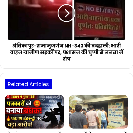
जीतकर
NH-
छत्तीसगढ़
343
का
की
नाम
बदहाली:
किया
भारी
रोशन
वाहन
ग्रामीण
सड़कों
अंबिकापुर-रामानुजगंज NH-343 की बदहाली: भारी
पर,
वाहन ग्रामीण सड़कों पर, प्रशासन की चुप्पी से जनता में
प्रशासन
रोष
की
चुप्पी
से
जनता
Related Articles
में
रोष