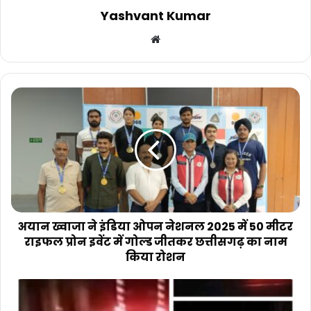
Yashvant Kumar
Website
अयान
ख्वाजा
ने
इंडिया
ओपन
नेशनल
2025
में
50
मीटर
अयान ख्वाजा ने इंडिया ओपन नेशनल 2025 में 50 मीटर
राइफल
राइफल प्रोन इवेंट में गोल्ड जीतकर छत्तीसगढ़ का नाम
प्रोन
किया रोशन
इवेंट
में
अंबिकापुर-
गोल्ड
रामानुजगंज