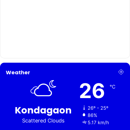
Weather
26
℃
Kondagaon
26º - 25º
86%
Scattered Clouds
5.17 km/h