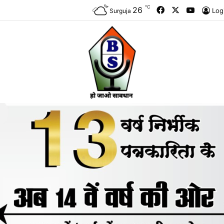
℃
Facebook
X
YouTub
26
Log
Surguja