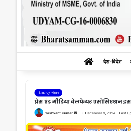
BHARAT SAM
देश-विदेश
बिलासपुर संभाग
प्रेस एंड मीडिया वेलफेयर एसोसिएशन 
Send
Yashvant Kumar
December 9, 2024
Last U
an
email