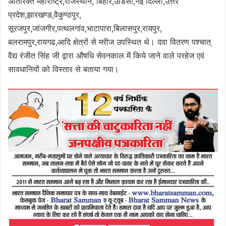
अतिरिक्त महाराष्ट्र,राजस्थान, बिहार,उडिसा,नई दिल्ली,उत्तर
प्रदेश,झारखण्ड,वैकुण्ठपुर,
सूरजपुर,जांजगीर,पत्थलगांव,भाटापारा,बिलासपुर,रायपुर,
बलरामपुर,रायगढ,आदि क्षेत्रों से मरीज उपस्थित थे। दवा वितरण पश्चात्
वैद्य रंजीत सिंह जी द्वारा औषधि सेवनकाल में किये जाने वाले परहेज एवं
सावधानियों को विस्तार से बताया गया।