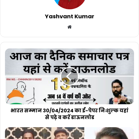
Yashvant Kumar
Website
भारत
सम्मान
30/04/2024
का
ई-
पेपर
निःशुल्क
यहां
से
पढ़े
भारत सम्मान 30/04/2024 का ई-पेपर निःशुल्क यहां
व
से पढ़े व करें डाऊनलोड
करें
डाऊनलोड
भारतीय
जनता