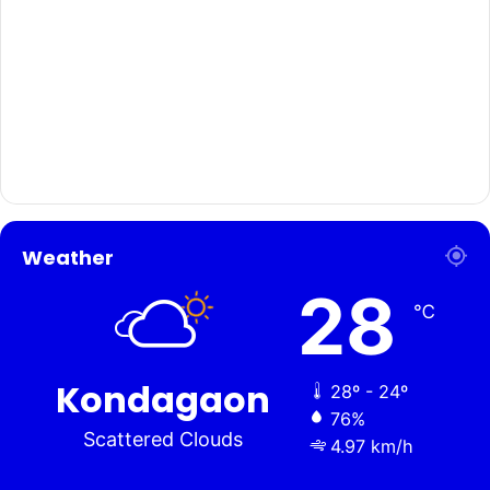
Weather
28
℃
Kondagaon
28º - 24º
76%
Scattered Clouds
4.97 km/h