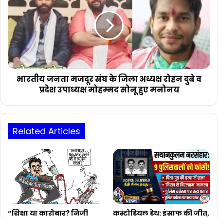
मजदूर
संघ
के
जिला
अध्यक्ष
रोहन
दुबे
व
भारतीय जनता मजदूर संघ के जिला अध्यक्ष रोहन दुबे व
प्रदेश
प्रदेश उपाध्यक्ष मोहम्मद सोनू हुए मनोनय
उपाध्यक्ष
मोहम्मद
सोनू
हुए
Related Articles
मनोनय
“शिक्षा या कारोबार? निजी
कस्टोडियल डेथ: इंसाफ की जीत,