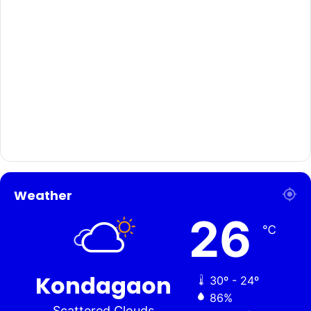
Weather
26
℃
Kondagaon
30º - 24º
86%
Scattered Clouds