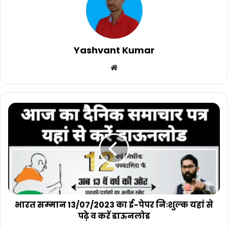
Yashvant Kumar
Website
भारत
सम्मान
13/07/2023
का
ई-
पेपर
निःशुल्क
यहां
से
पढ़े
भारत सम्मान 13/07/2023 का ई-पेपर निःशुल्क यहां से
व
पढ़े व करें डाऊनलोड
करें