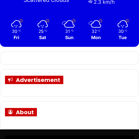
2.3 km/h
30
25
31
32
30
℃
℃
℃
℃
℃
Fri
Sat
Sun
Mon
Tue
Advertisement
About