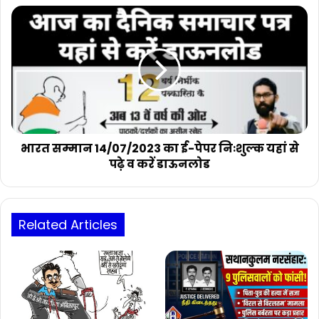
डाऊनलोड
भारत
सम्मान
14/07/2023
का
ई-
पेपर
निःशुल्क
यहां
से
पढ़े
भारत सम्मान 14/07/2023 का ई-पेपर निःशुल्क यहां से
व
पढ़े व करें डाऊनलोड
करें
डाऊनलोड
Related Articles