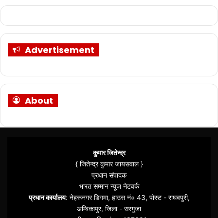
Advertisement
About
कुमार जितेन्द्र
{ जितेन्द्र कुमार जायसवाल }
प्रधान संपादक
भारत सम्मान न्यूज नेटवर्क
प्रधान कार्यालय
: नेहरूनगर डिगमा, हाउस नं० 43, पोस्ट - राघवपुरी,
अम्बिकापुर, जिला - सरगुजा