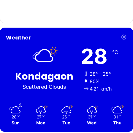
Weather
28
℃
Kondagaon
28º - 25º
80%
Scattered Clouds
4.21 km/h
28
27
26
31
31
℃
℃
℃
℃
℃
Sun
Mon
Tue
Wed
Thu