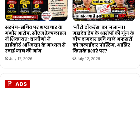
सरपंच-सचिव पर भ्रष्टाचार के
‘जीरो टॉलरेंस’ का जनाजा!
गंभीर आरोप, सीएम हेल्पलाइन
महादेव ऐप के आरोपों की गूंज के
में शिकायत; ग्रामीणों ने
बीच दागदार छवि वाले अफसरों
हाईकोर्ट अधिवक्ता के माध्यम से
को मलाईदार पोस्टिंग, आखिर
उठाई जांच की मांग
किसके इशारे पर?
July 17, 2026
July 12, 2026
ADS