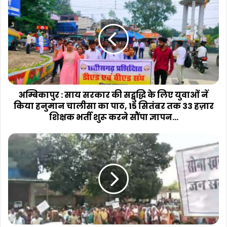
:
साय
सरकार
की
सद्बुद्धि
के
लिए
युवाओं
नें
अम्बिकापुर : साय सरकार की सद्बुद्धि के लिए युवाओं नें
किया
किया हनुमान चालीसा का पाठ, 15 सितंबर तक 33 हज़ार
हनुमान
शिक्षक भर्ती शुरू करने सौंपा ज्ञापन...
चालीसा
का
फरसाबहार
पाठ,
:
15
नागलोक
सितंबर
में
तक
सोना
33
खदान
हज़ार
के
शिक्षक
विरोध
भर्ती
में