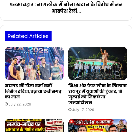
शुरू
जन
फरसाबहार : नागलोक में सोना खदान के विरोध में जन
करने
आक्रोश
आक्रोश रैली...
सौंपा
रैली...
ज्ञापन...
Related Articles
रायगढ़ की रीना वर्मा बनीं
शिक्षा और पेपर लीक के खिलाफ
मिसेज इंडिया,बढ़ाया छत्तीसगढ़
रायपुर में युवाओं की हुंकार, 19
का मान
जुलाई को निकलेगा
जनआंदोलन
July 22, 2026
July 17, 2026