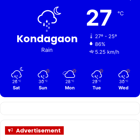
27
℃
Kondagaon
27º - 25º
86%
Rain
5.25 km/h
26
30
28
29
30
℃
℃
℃
℃
℃
Sat
Sun
Mon
Tue
Wed
Advertisement