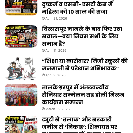
दुष्कर्म व एससी-एसटी केस में
महिला को 10 साल की सजा
April 21, 2026
बिलासपुर मामले के बाद फिर उठा
सवाल—क्या नियम सभी के लिए
समान हैं?
April 11, 2026
“शिक्षा या कारोबार? निजी स्कूलों की
मनमानी से परेशान अभिभावक”
April 9, 2026
तालकेश्वरपुर में अंतरराज्यीय
रौनियार सम्मेलन सह होली मिलन
कार्यक्रम सम्पन्न
March 16, 2026
ड्यूटी से ‘तलाक’ और सरकारी
जमीन से ‘निकाह’: शिकायत पर