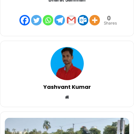
0
Shares
Yashvant Kumar
Website
राजीव
न्याय
योजना