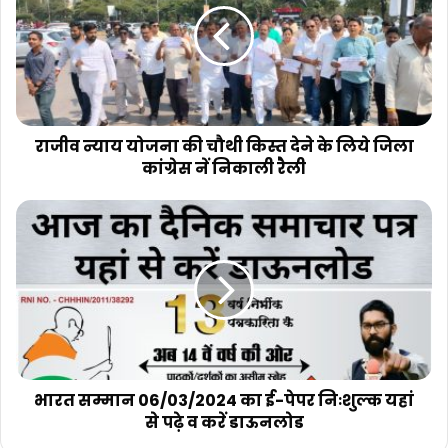
की
चौथी
किस्त
देने
के
लिये
जिला
राजीव न्याय योजना की चौथी किस्त देने के लिये जिला
कांग्रेस
कांग्रेस नें निकाली रैली
नें
निकाली
भारत
रैली
सम्मान
06/03/2024
का
ई-
पेपर
निःशुल्क
यहां
से
पढ़े
भारत सम्मान 06/03/2024 का ई-पेपर निःशुल्क यहां
व
से पढ़े व करें डाऊनलोड
करें