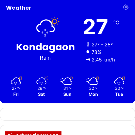
Weather
27
℃
Kondagaon
27º - 25º
78%
Rain
2.45 km/h
27
28
31
32
30
℃
℃
℃
℃
℃
Fri
Sat
Sun
Mon
Tue