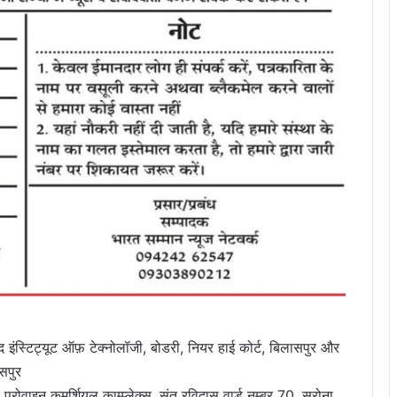
स्टिट्यूट ऑफ़ टेक्नोलॉजी, बोडरी, नियर हाई कोर्ट, बिलासपुर और
सपुर
रोवाइन कमर्शियल काम्प्लेक्स, संत रविदास वार्ड नम्बर 70, सरोना,