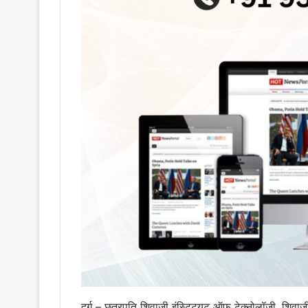
दुर्ग – छत्रपति शिवाजी इंस्टिट्यूट ऑफ़ टेक्नोलॉजी, शिव