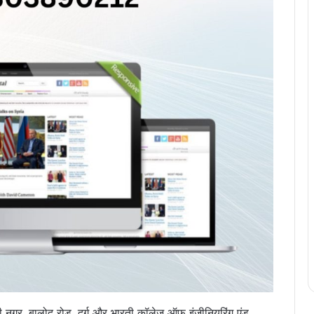
ाजी नगर, बालोद रोड, दुर्ग और भारती कॉलेज ऑफ़ इंजीनियरिंग एंड