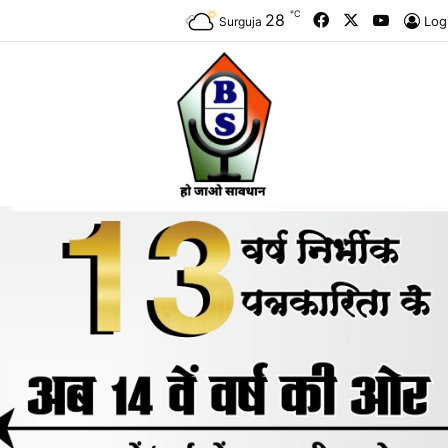
℃
Facebook
X
YouTub
28
Log
Surguja