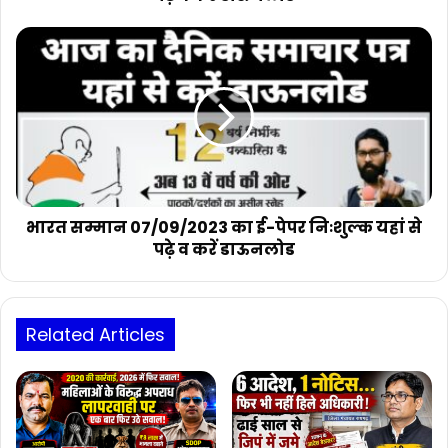
करें
डाऊनलोड
भारत
सम्मान
07/09/2023
का
ई-
पेपर
निःशुल्क
यहां
से
पढ़े
भारत सम्मान 07/09/2023 का ई-पेपर निःशुल्क यहां से
व
पढ़े व करें डाऊनलोड
करें
डाऊनलोड
Related Articles