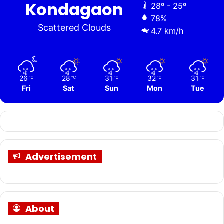
Kondagaon
28º - 25º
78%
Scattered Clouds
4.7 km/h
26
28
31
32
31
℃
℃
℃
℃
℃
Fri
Sat
Sun
Mon
Tue
Advertisement
About