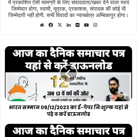
में प्रकाशित ऐसी सामग्री के लिए संवाददाता/खबर देने वाला स्वयं
जिम्मेदार होगा, स्वामी, मुद्रक, प्रकाशक, संपादक की कोई भी
जिम्मेदारी नहीं होगी. सभी विवादों का न्यायक्षेत्र अम्बिकापुर होगा।
Website
Facebook
X
LinkedIn
Flickr
YouTube
Instagram
भारत
सम्मान
09/12/2023
का
ई-
पेपर
निःशुल्क
यहां
से
पढ़े
भारत सम्मान 09/12/2023 का ई-पेपर निःशुल्क यहां से
व
पढ़े व करें डाऊनलोड
करें
डाऊनलोड
भारत
सम्मान