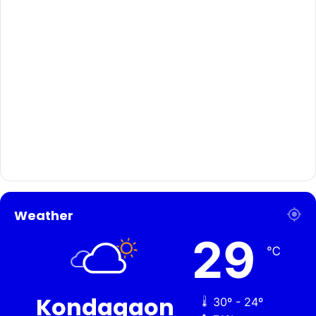
Weather
29
℃
Kondagaon
30º - 24º