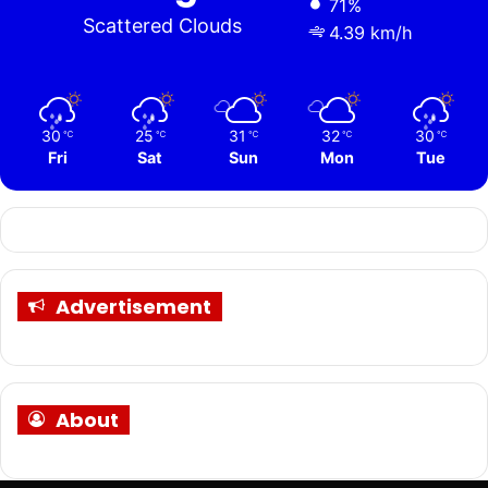
71%
Scattered Clouds
4.39 km/h
30
25
31
32
30
℃
℃
℃
℃
℃
Fri
Sat
Sun
Mon
Tue
Advertisement
About