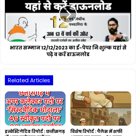
12/12/2023
का
ई-
पेपर
निःशुल्क
यहां
से
पढ़े
भारत सम्मान 12/12/2023 का ई-पेपर निःशुल्क यहां से
व
पढ़े व करें डाऊनलोड
करें
डाऊनलोड
Related Articles
इन्वेस्टिगेटिव रिपोर्ट : छत्तीसगढ़
विशेष रिपोर्ट : पैलेस में शफी