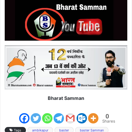
Bharat Samman
0
Shares
Tags
ambikapur
baster
baster Samman