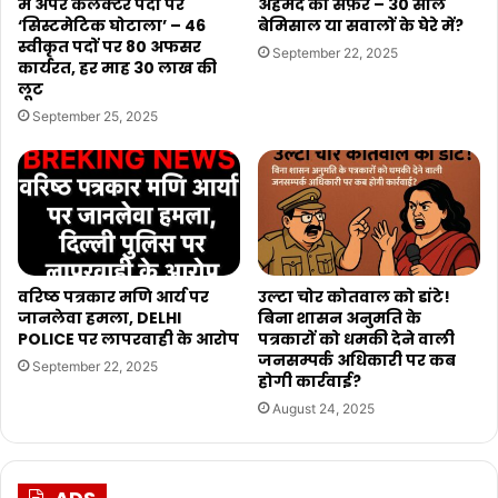
में अपर कलेक्टर पदों पर
अहमद का सफ़र – 30 साल
‘सिस्टमेटिक घोटाला’ – 46
बेमिसाल या सवालों के घेरे में?
स्वीकृत पदों पर 80 अफसर
September 22, 2025
कार्यरत, हर माह 30 लाख की
लूट
September 25, 2025
वरिष्ठ पत्रकार मणि आर्य पर
उल्टा चोर कोतवाल को डांटे!
जानलेवा हमला, DELHI
बिना शासन अनुमति के
POLICE पर लापरवाही के आरोप
पत्रकारों को धमकी देने वाली
जनसम्पर्क अधिकारी पर कब
September 22, 2025
होगी कार्रवाई?
August 24, 2025