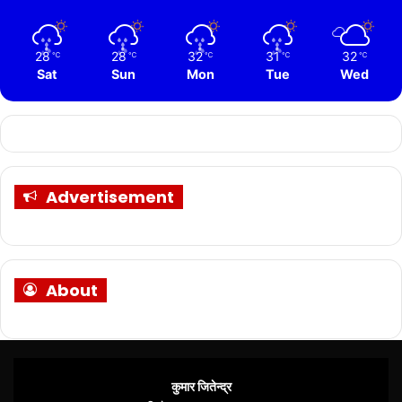
28
28
32
31
32
℃
℃
℃
℃
℃
Sat
Sun
Mon
Tue
Wed
Advertisement
About
कुमार जितेन्द्र