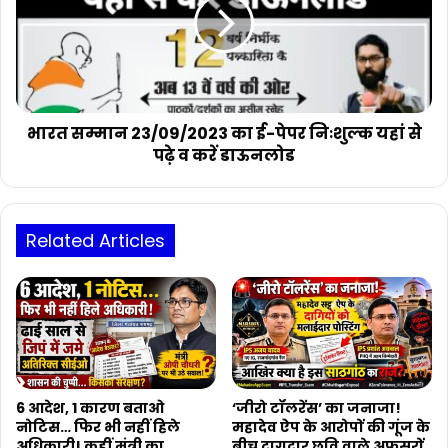
का
ई-
पेपर
निःशुल्क
यहां
से
पढ़े
भारत सम्मान 23/09/2023 का ई-पेपर निःशुल्क यहां से
व
पढ़े व करें डाऊनलोड
करें
डाऊनलोड
Related Articles
6 आदेश, 1 कारण बताओ
‘जीरो टॉलरेंस’ का जनाजा!
नोटिस… फिर भी नहीं हिले
महादेव ऐप के आरोपों की गूंज के
अधिकारी! कहीं मंत्री का
बीच दागदार छवि वाले अफसरों