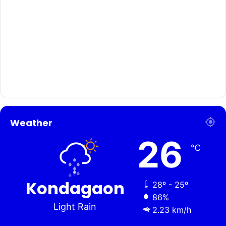
Weather
26
℃
Kondagaon
28º - 25º
86%
Light Rain
2.23 km/h