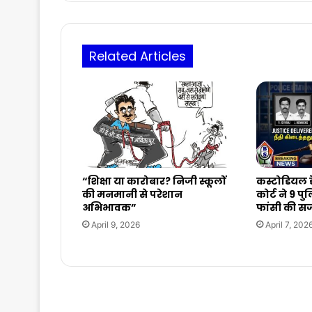
कला
के
विभिन्न
Related Articles
रूपों
की
झलक...
“शिक्षा या कारोबार? निजी स्कूलों
कस्टोडियल ड
की मनमानी से परेशान
कोर्ट ने 9 प
अभिभावक”
फांसी की स
April 9, 2026
April 7, 202