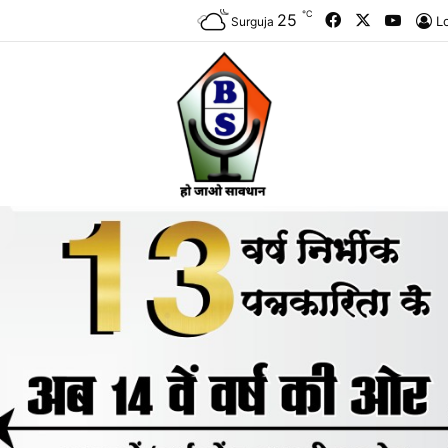
℃
Facebook
X
YouTu
25
L
Surguja