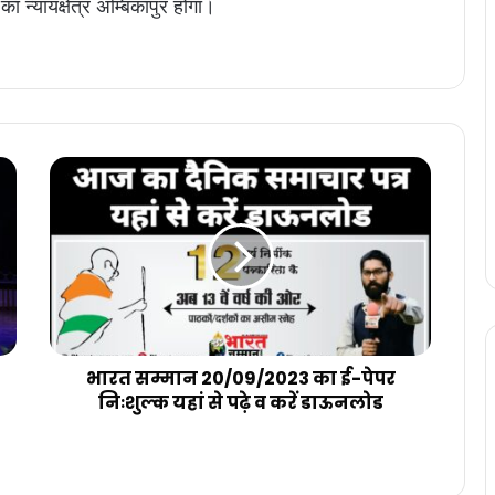
 का न्यायक्षेत्र अम्बिकापुर होगा।
e
agram
भारत
सम्मान
20/09/2023
का
ई-
पेपर
निःशुल्क
यहां
से
पढ़े
भारत सम्मान 20/09/2023 का ई-पेपर
व
निःशुल्क यहां से पढ़े व करें डाऊनलोड
करें
डाऊनलोड