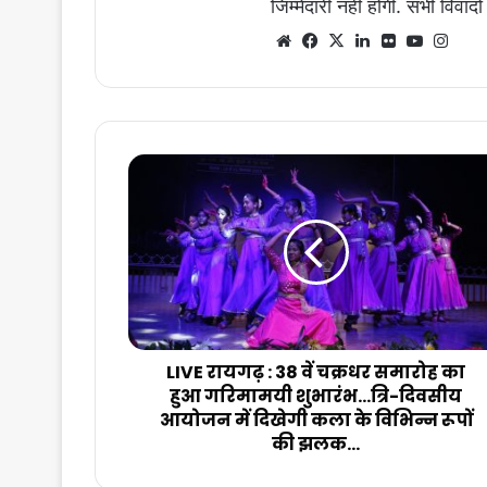
जिम्मेदारी नहीं होगी. सभी विवादों
Website
Facebook
X
LinkedIn
Flickr
YouTub
Inst
LIVE
रायगढ़
:
38
वें
चक्रधर
समारोह
का
हुआ
गरिमामयी
LIVE रायगढ़ : 38 वें चक्रधर समारोह का
शुभारंभ...त्रि-
हुआ गरिमामयी शुभारंभ...त्रि-दिवसीय
दिवसीय
आयोजन में दिखेगी कला के विभिन्न रूपों
आयोजन
की झलक...
में
दिखेगी