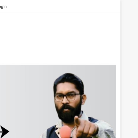
be
ogin