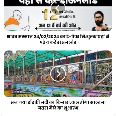
का
ई-
पेपर
निःशुल्क
यहां
से
पढ़े
भारत सम्मान 24/02/2024 का ई-पेपर निःशुल्क यहां से
व
पढ़े व करें डाऊनलोड
करें
डाऊनलोड
सज
गया
डोंढ़की
नदी
का
किनारा,कल
होगा
सालाना
जतरा
मेले
सज गया डोंढ़की नदी का किनारा,कल होगा सालाना
का
जतरा मेले का शुभारंभ
शुभारंभ