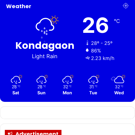
Weather
26
℃
Kondagaon
28º - 25º
86%
Light Rain
2.23 km/h
28
28
32
31
32
℃
℃
℃
℃
℃
Sat
Sun
Mon
Tue
Wed
Advertisement