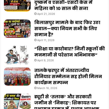
दुष्कर्म व एससी-एसटी केस में
महिला को 10 साल की सजा
April 21, 2026
बिलासपुर मामले के बाद फिर उठा
सवाल—क्या नियम सभी के लिए
समान हैं?
April 11, 2026
“शिक्षा या कारोबार? निजी स्कूलों की
मनमानी से परेशान अभिभावक”
April 9, 2026
तालकेश्वरपुर में अंतरराज्यीय
रौनियार सम्मेलन सह होली मिलन
कार्यक्रम सम्पन्न
March 16, 2026
ड्यूटी से ‘तलाक’ और सरकारी
जमीन से ‘निकाह’: शिकायत पर
प्रशासन हरकत में, प्रधान आरक्षक