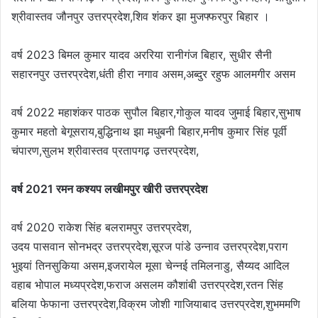
श्रीवास्तव जौनपुर उत्तरप्रदेश,शिव शंकर झा मुजफ्फरपुर बिहार ।
वर्ष 2023 बिमल कुमार यादव अररिया रानीगंज बिहार, सुधीर सैनी
सहारनपुर उत्तरप्रदेश,धंती हीरा नगाव असम,अब्दुर रहुफ आलमगीर असम
वर्ष 2022 महाशंकर पाठक सुपौल बिहार,गोकुल यादव जुमाई बिहार,सुभाष
कुमार महतो बेगूसराय,बुद्धिनाथ झा मधुबनी बिहार,मनीष कुमार सिंह पूर्वी
चंपारण,सुलभ श्रीवास्तव प्रतापगढ़ उत्तरप्रदेश,
वर्ष 2021 रमन कश्यप लखीमपुर खीरी उत्तरप्रदेश
वर्ष 2020 राकेश सिंह बलरामपुर उत्तरप्रदेश,
उदय पासवान सोनभद्र उत्तरप्रदेश,सूरज पांडे उन्नाव उत्तरप्रदेश,पराग
भुइयां तिनसुकिया असम,इजरायेल मूसा चेन्नई तमिलनाडु, सैय्यद आदिल
वहाब भोपाल मध्यप्रदेश,फराज असलम कौशांबी उत्तरप्रदेश,रतन सिंह
बलिया फेफाना उत्तरप्रदेश,विक्रम जोशी गाजियाबाद उत्तरप्रदेश,शुभममणि