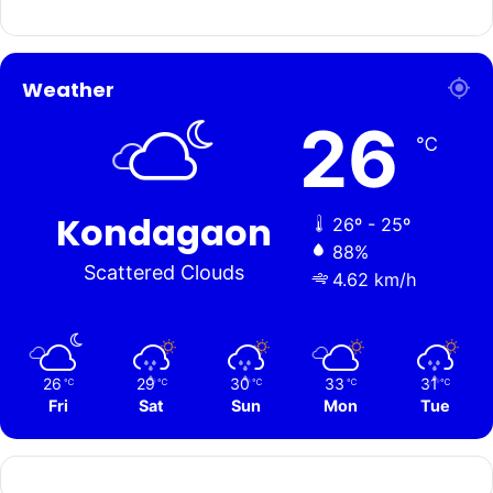
Weather
26
℃
Kondagaon
26º - 25º
88%
Scattered Clouds
4.62 km/h
26
29
30
33
31
℃
℃
℃
℃
℃
Fri
Sat
Sun
Mon
Tue