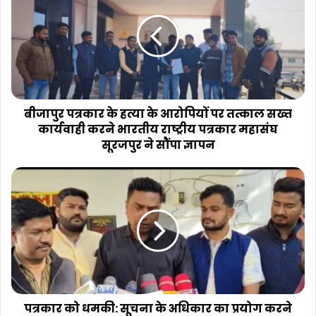
के
हत्या
के
आरोपियों
पर
तत्काल
सख्त
कार्यवाही
बीजापुर पत्रकार के हत्या के आरोपियों पर तत्काल सख्त
करने
कार्यवाही करने भारतीय राष्ट्रीय पत्रकार महासंघ
भारतीय
सूरजपुर ने सौंपा ज्ञापन
राष्ट्रीय
पत्रकार
पत्रकार
महासंघ
को
सूरजपुर
धमकी:
ने
सूचना
सौंपा
के
ज्ञापन
अधिकार
का
प्रयोग
करने
पर
पत्रकार को धमकी: सूचना के अधिकार का प्रयोग करने