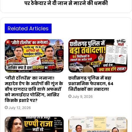
ठेकेदार
पर ठेकेदार ने दी जान से मारने की धमकी
ने
दी
जान
से
Related Articles
मारने
की
धमकी
‘जीरो टॉलरेंस’ का जनाजा!
छत्तीसगढ़ पुलिस में बड़ा
महादेव ऐप के आरोपों की गूंज के
प्रशासनिक फेरबदल, 64
बीच दागदार छवि वाले अफसरों
निरीक्षकों का तबादला
को मलाईदार पोस्टिंग, आखिर
July 9, 2026
किसके इशारे पर?
July 12, 2026