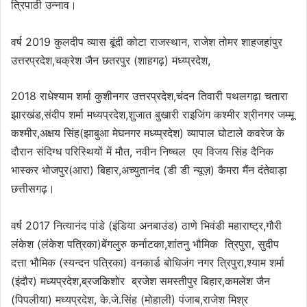
त्रिपाठी उन्नाव।
वर्ष 2019 कुलदीप व्यास बूंदी कोटा राजस्थान, राजेश तोमर शाहजहांपुर
उत्तरप्रदेश,चक्रेश जैन छतरपुर (शाहगढ़) मध्य्प्रदेश,
2018 राधेश्याम शर्मा कुशीनगर उत्तरप्रदेश,चंदन तिवारी पथलगढ़ा चतारा
झारखंड,संदीप शर्मा मध्यप्रदेश,शुजात बुखारी राइजिंग कश्मीर श्रीनगर जम्मू
कश्मीर,अक्षय सिंह(झाबुआ मेघनगर मध्य्प्रदेश) व्यापाल घोटाले कवरेज के
दौरान संदिग्ध परिस्थियों में मौत, नवीन निष्चल एव विजय सिंह दैनिक
भास्कर भोजपुर(आरा) बिहार,अच्युतानंद (डी डी न्यूज़) कैमरा मैंन दंतेवाड़ा
छत्तीसगढ़।
वर्ष 2017 नित्यानंद पांडे (इंडिया अनबाउंड) ठाणे भिवंडी महाराष्ट्र,गौरी
लंकेश (लंकेश पत्रिका)बेंगलुरु कर्नाटका,शांतनु भौमिक त्रिपुरा, सुदीप
दत्ता भौमिक (स्यन्दन पत्रिका) वनकार्ड बोधिजंग नगर त्रिपुरा,श्याम शर्मा
(इंदौर) मध्यप्रदेश,ब्रजकिशोर ब्रजेश समस्तीपुर बिहार,कमलेश जैन
(पिपलीया) मध्यप्रदेश, के.जे.सिंह (मोहाली) पंजाब,राजेश मिश्र