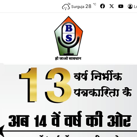
℃
Facebook
X
YouTu
28
L
Surguja