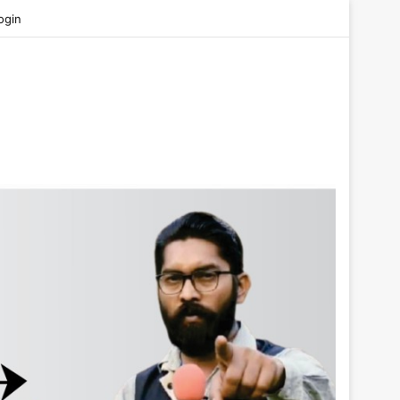
be
ogin