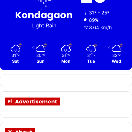
Kondagaon
31º - 25º
89%
Light Rain
3.64 km/h
31
30
31
31
32
℃
℃
℃
℃
℃
Sat
Sun
Mon
Tue
Wed
Advertisement