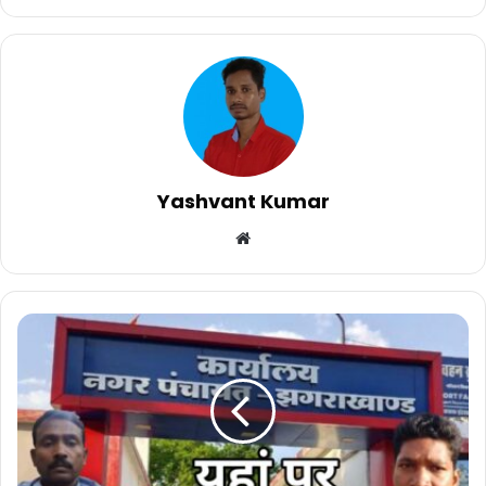
Yashvant Kumar
Website
इस
हाहाकार
महंगाई
में
छः
माह
से
नही