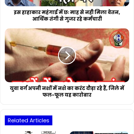
मिला
वेतन,
इस हाहाकार महंगाई में छः माह से नही मिला वेतन,
आर्थिक
आर्थिक तंगी से गुजर रहे कर्मचारी
तंगी
से
युवा
गुजर
वर्ग
रहे
अपनी
कर्मचारी
नशों
में
नशे
का
करंट
दौड़ा
रहे
युवा वर्ग अपनी नशों में नशे का करंट दौड़ा रहे हैं, जिले में
हैं,
फल-फूल यह कारोबार
जिले
में
फल-
फूल
Related Articles
यह
कारोबार