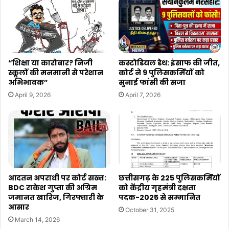
“शिक्षा या कारोबार? निजी
कस्टोडियल डेथ: इंसाफ की जीत,
स्कूलों की मनमानी से परेशान
कोर्ट ने 9 पुलिसकर्मियों को
अभिभावक”
सुनाई फांसी की सजा
April 9, 2026
April 7, 2026
आदतन अपराधी पर कोर्ट सख्त:
छत्तीसगढ़ के 225 पुलिसकर्मियों
BDC राकेश गुप्ता की अग्रिम
को केंद्रीय गृहमंत्री दक्षता
जमानत खारिज, गिरफ्तारी के
पदक-2025 से सम्मानित
आसार
October 31, 2025
March 14, 2026