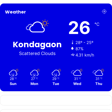
Weather
26
℃
Kondagaon
28º - 25º
87%
Scattered Clouds
4.31 km/h
28
27
29
31
31
℃
℃
℃
℃
℃
Sun
Mon
Tue
Wed
Thu