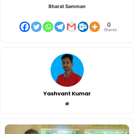
Bharat Samman
0
Shares
Yashvant Kumar
Website
धरती
आबा