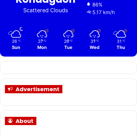
86%
Scattered Clouds
5.17 km/h
26
27
26
31
31
℃
℃
℃
℃
℃
Sun
Mon
Tue
Wed
Thu
Advertisement
About