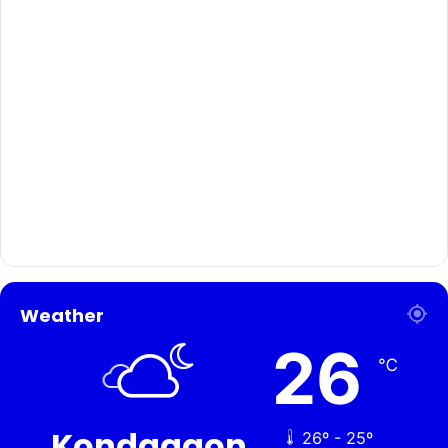
Weather
26
℃
Kondagaon
26º - 25º