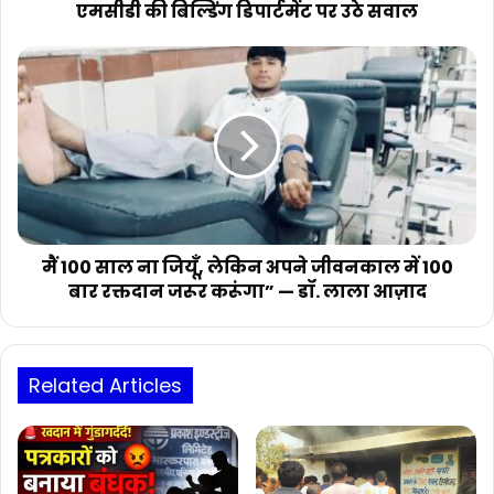
एमसीडी
एमसीडी की बिल्डिंग डिपार्टमेंट पर उठे सवाल
की
बिल्डिंग
मैं
डिपार्टमेंट
100
पर
साल
उठे
ना
सवाल
जियूँ,
लेकिन
अपने
जीवनकाल
में
100
मैं 100 साल ना जियूँ, लेकिन अपने जीवनकाल में 100
बार
बार रक्तदान जरूर करूंगा” — डॉ. लाला आज़ाद
रक्तदान
जरूर
करूंगा”
—
Related Articles
डॉ.
लाला
आज़ाद