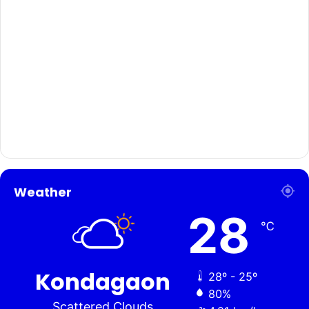
Weather
28
℃
Kondagaon
28º - 25º
80%
Scattered Clouds