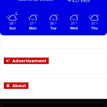
4.21 km/h
28
27
26
31
31
℃
℃
℃
℃
℃
Sun
Mon
Tue
Wed
Thu
Advertisement
About