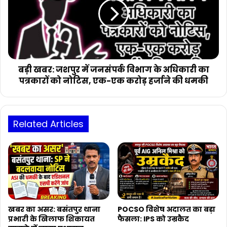
में
जनसंपर्क
विभाग
के
अधिकारी
का
पत्रकारों
बड़ी खबर: जशपुर में जनसंपर्क विभाग के अधिकारी का
को
पत्रकारों को नोटिस, एक-एक करोड़ हर्जाने की धमकी
नोटिस,
एक-
एक
करोड़
Related Articles
हर्जाने
की
धमकी
खबर का असर: बसंतपुर थाना
POCSO विशेष अदालत का बड़ा
प्रभारी के खिलाफ शिकायत
फैसला: IPS को उम्रकैद