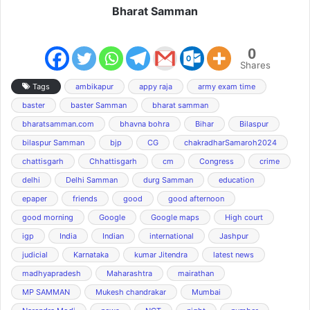
Bharat Samman
0
Shares
Tags
ambikapur
appy raja
army exam time
baster
baster Samman
bharat samman
bharatsamman.com
bhavna bohra
Bihar
Bilaspur
bilaspur Samman
bjp
CG
chakradharSamaroh2024
chattisgarh
Chhattisgarh
cm
Congress
crime
delhi
Delhi Samman
durg Samman
education
epaper
friends
good
good afternoon
good morning
Google
Google maps
High court
igp
India
Indian
international
Jashpur
judicial
Karnataka
kumar Jitendra
latest news
madhyapradesh
Maharashtra
mairathan
MP SAMMAN
Mukesh chandrakar
Mumbai