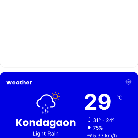
Weather
29
℃
Kondagaon
31º - 24º
75%
Light Rain
5.33 km/h