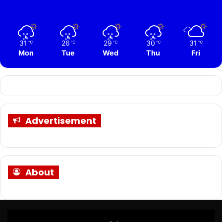
31
26
29
30
31
℃
℃
℃
℃
℃
Mon
Tue
Wed
Thu
Fri
Advertisement
About