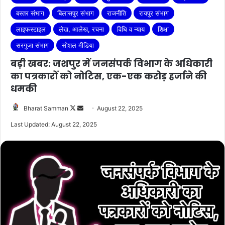
बस्तर संभाग
बिलासपुर संभाग
राजनीति
रायपुर संभाग
लाइफस्टाइल
लेख, आलेख, रचना
विधि व न्याय
शिक्षा
सरगुजा संभाग
सोशल मीडिया
बड़ी खबर: जशपुर में जनसंपर्क विभाग के अधिकारी
का पत्रकारों को नोटिस, एक-एक करोड़ हर्जाने की
धमकी
Follow
Send
Bharat Samman
August 22, 2025
on
an
Last Updated: August 22, 2025
X
email