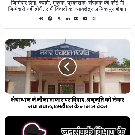
जिम्मेदार होगा, स्वामी, मुद्रक, प्रकाशक, संपादक की कोई भी
जिम्मेदारी नहीं होगी. सभी विवादों का न्यायक्षेत्र अम्बिकापुर होगा।
Website
Facebook
X
LinkedIn
Flickr
YouTube
Instagram
भैयाथान
में
मीना
बाजार
पर
विवाद:
अनुमति
को
लेकर
मचा
भैयाथान में मीना बाजार पर विवाद: अनुमति को लेकर
बवाल,एसडीएम
मचा बवाल,एसडीएम के नाम आवेदन
के
नाम
बड़ी
आवेदन
खबर:
जशपुर