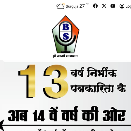
℃
Facebook
X
YouTu
27
Lo
Surguja