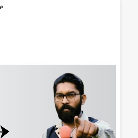
be
gin