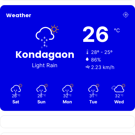
Weather
26
℃
Kondagaon
28º - 25º
86%
Light Rain
2.23 km/h
28
28
32
31
32
℃
℃
℃
℃
℃
Sat
Sun
Mon
Tue
Wed