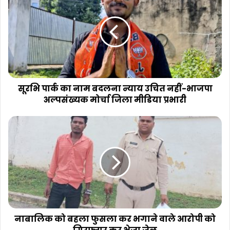
पार्क
का
नाम
बदलना
न्याय
उचित
नहीं-
भाजपा
अल्पसंख्यक
सूरभि पार्क का नाम बदलना न्याय उचित नहीं-भाजपा
मोर्चा
अल्पसंख्यक मोर्चा जिला मीडिया प्रभारी
जिला
मीडिया
नाबालिक
प्रभारी
को
बहला
फुसला
कर
भगाने
वाले
आरोपी
को
गिरफ्तार
नाबालिक को बहला फुसला कर भगाने वाले आरोपी को
कर