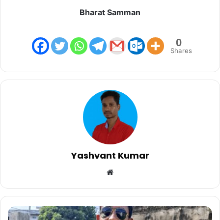
Bharat Samman
0
Shares
Yashvant Kumar
Website
सूरभि