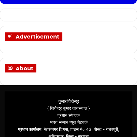
Advertisement
About
कुमार जितेन्द्र
{ जितेन्द्र कुमार जायसवाल }
प्रधान संपादक
भारत सम्मान न्यूज नेटवर्क
प्रधान कार्यालय
: नेहरूनगर डिगमा, हाउस नं० 43, पोस्ट - राघवपुरी,
अम्बिकापुर, जिला - सरगुजा