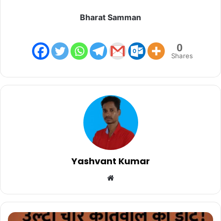
Bharat Samman
0
Shares
Yashvant Kumar
Website
उल्टा