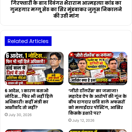
मग्गू
गिरफ्तारी के बाद दिवंगत भैराराम आत्महत्या कांड का
सेठ
गुनहगार मग्गू सेठ का सिर मुंडवाकर जुलूस निकालने
का
की उठी मांग
सिर
मुंडवाकर
जुलूस
निकालने
Related Articles
की
उठी
मांग
6 आदेश, 1 कारण बताओ
‘जीरो टॉलरेंस’ का जनाजा!
नोटिस… फिर भी नहीं हिले
महादेव ऐप के आरोपों की गूंज के
अधिकारी! कहीं मंत्री का
बीच दागदार छवि वाले अफसरों
आशीर्वाद तो नहीं?
को मलाईदार पोस्टिंग, आखिर
किसके इशारे पर?
July 30, 2026
July 12, 2026