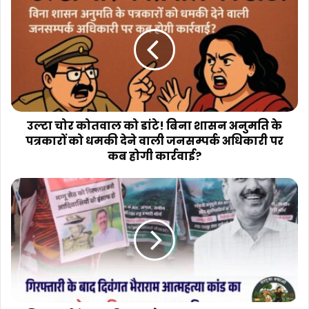
चोर
कोतवाल
को
डांटे!
बिना
शासन
अनुमति
के
पत्रकारों
उल्टा चोर कोतवाल को डांटे! बिना शासन अनुमति के
को
पत्रकारों को धमकी देने वाली जनसम्पर्क अधिकारी पर
धमकी
कब होगी कार्रवाई?
देने
वाली
गिरफ्तारी
जनसम्पर्क
के
अधिकारी
बाद
पर
दिवंगत
कब
भैराराम
होगी
आत्महत्या
कार्रवाई?
कांड
का
गुनहगार