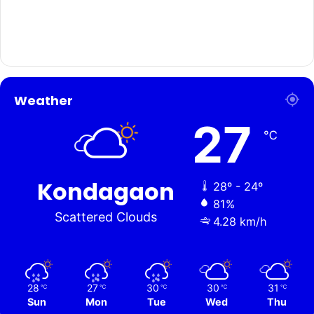
Weather
27
℃
Kondagaon
28º - 24º
81%
Scattered Clouds
4.28 km/h
28
27
30
30
31
℃
℃
℃
℃
℃
Sun
Mon
Tue
Wed
Thu