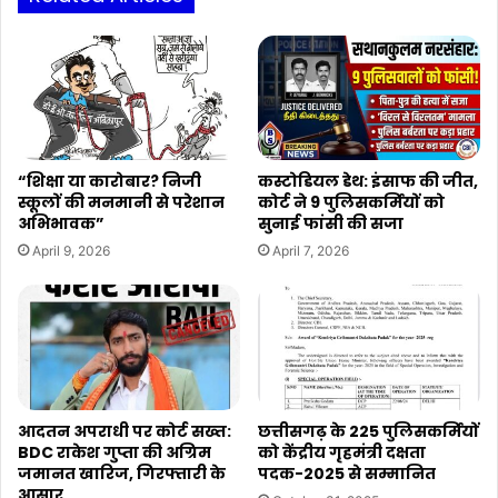
प्रचार
“शिक्षा या कारोबार? निजी
कस्टोडियल डेथ: इंसाफ की जीत,
स्कूलों की मनमानी से परेशान
कोर्ट ने 9 पुलिसकर्मियों को
अभिभावक”
सुनाई फांसी की सजा
April 9, 2026
April 7, 2026
आदतन अपराधी पर कोर्ट सख्त:
छत्तीसगढ़ के 225 पुलिसकर्मियों
BDC राकेश गुप्ता की अग्रिम
को केंद्रीय गृहमंत्री दक्षता
जमानत खारिज, गिरफ्तारी के
पदक-2025 से सम्मानित
आसार