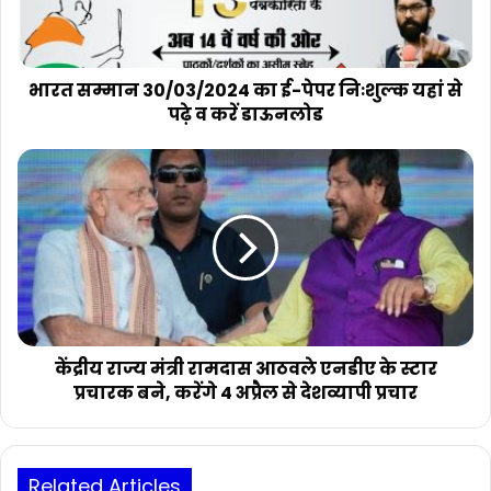
निःशुल्क
यहां
से
पढ़े
भारत सम्मान 30/03/2024 का ई-पेपर निःशुल्क यहां से
व
पढ़े व करें डाऊनलोड
करें
डाऊनलोड
केंद्रीय
राज्य
मंत्री
रामदास
आठवले
एनडीए
के
स्टार
प्रचारक
बने,
केंद्रीय राज्य मंत्री रामदास आठवले एनडीए के स्टार
करेंगे
प्रचारक बने, करेंगे 4 अप्रैल से देशव्यापी प्रचार
4
अप्रैल
से
देशव्यापी
Related Articles