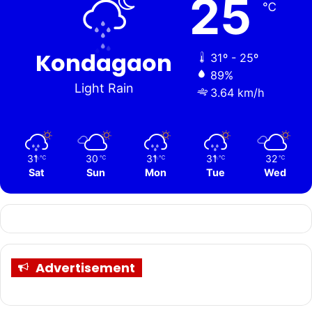
25
℃
Kondagaon
31º - 25º
89%
Light Rain
3.64 km/h
31
30
31
31
32
℃
℃
℃
℃
℃
Sat
Sun
Mon
Tue
Wed
Advertisement