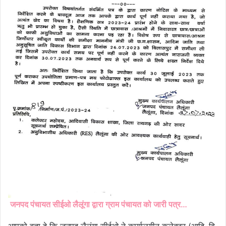
जनपद पंचायत सीईओ लैलूंगा द्वारा ग्राम पंचायत को जारी पत्र…
आपको बता दे कि जनपद लैलूंगा सीईओ ने कार्यालयीन कलेक्टर (आदि. वि.