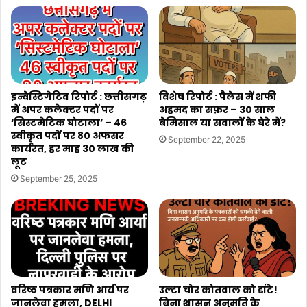
इन्वेस्टिगेटिव रिपोर्ट : छत्तीसगढ़
विशेष रिपोर्ट : पैलेस में शफी
में अपर कलेक्टर पदों पर
अहमद का सफ़र – 30 साल
‘सिस्टमेटिक घोटाला’ – 46
बेमिसाल या सवालों के घेरे में?
स्वीकृत पदों पर 80 अफसर
September 22, 2025
कार्यरत, हर माह 30 लाख की
लूट
September 25, 2025
वरिष्ठ पत्रकार मणि आर्य पर
उल्टा चोर कोतवाल को डांटे!
जानलेवा हमला, DELHI
बिना शासन अनुमति के