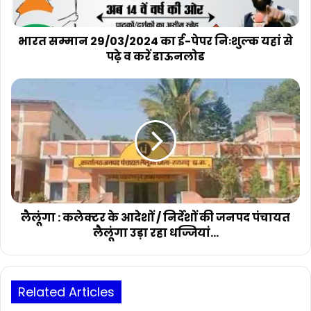
यहां
से
पढ़े
भारत सम्मान 29/03/2024 का ई-पेपर निःशुल्क यहां से
व
पढ़े व करें डाऊनलोड
करें
डाऊनलोड
लैलूंगा
:
कलेक्टर
के
आदेशों
/
निर्देशों
की
जनपद
पंचायत
लैलूंगा : कलेक्टर के आदेशों / निर्देशों की जनपद पंचायत
लैलूंगा
लैलूंगा उड़ा रहा धज्जियां…
उड़ा
रहा
धज्जियां…
Related Articles