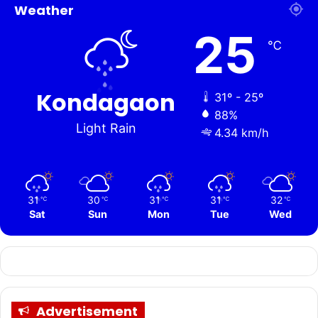
Weather
25
℃
Kondagaon
31º - 25º
88%
Light Rain
4.34 km/h
31
30
31
31
32
℃
℃
℃
℃
℃
Sat
Sun
Mon
Tue
Wed
Advertisement