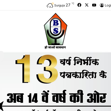
℃
Facebook
X
YouTub
27
Log
Surguja