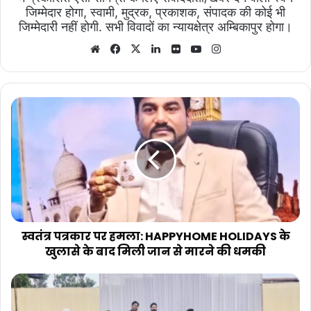
जिम्मेदार होगा, स्वामी, मुद्रक, प्रकाशक, संपादक की कोई भी
जिम्मेदारी नहीं होगी. सभी विवादों का न्यायक्षेत्र अम्बिकापुर होगा।
Website
Facebook
X
LinkedIn
Flickr
YouTube
Instagram
स्वतंत्र
पत्रकार
पर
हमला:
HAPPYHOME
HOLIDAYS
के
खुलासे
के
बाद
स्वतंत्र पत्रकार पर हमला: HAPPYHOME HOLIDAYS के
मिली
खुलासे के बाद मिली जान से मारने की धमकी
जान
से
टैक्स
मारने
बार
की
एसोसिएशन