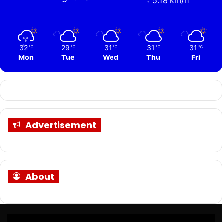
5.18 km/h
32
29
31
31
31
℃
℃
℃
℃
℃
Mon
Tue
Wed
Thu
Fri
Advertisement
About