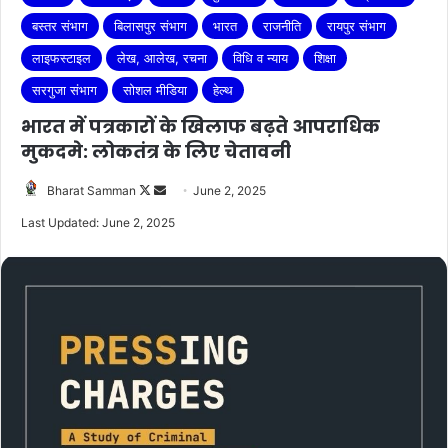
बस्तर संभाग
बिलासपुर संभाग
भारत
राजनीति
रायपुर संभाग
लाइफस्टाइल
लेख, आलेख, रचना
विधि व न्याय
शिक्षा
सरगुजा संभाग
सोशल मीडिया
हेल्थ
भारत में पत्रकारों के खिलाफ बढ़ते आपराधिक
मुकदमे: लोकतंत्र के लिए चेतावनी
Follow
Send
Bharat Samman
June 2, 2025
on
an
Last Updated: June 2, 2025
X
email