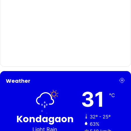
Weather
31
℃
Kondagaon
32º - 25º
63%
Light Rain