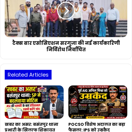
धमकी
सरगुजा
की
नई
कार्यकारिणी
निर्विरोध
निर्वाचित
टैक्स बार एसोसिएशन सरगुजा की नई कार्यकारिणी
निर्विरोध निर्वाचित
Related Articles
खबर का असर: बसंतपुर थाना
POCSO विशेष अदालत का बड़ा
प्रभारी के खिलाफ शिकायत
फैसला: IPS को उम्रकैद