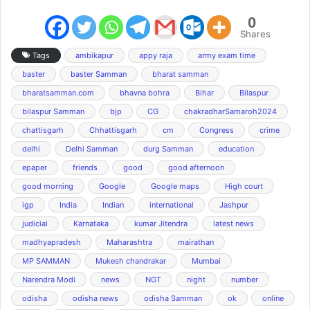
0
Shares
Tags
ambikapur
appy raja
army exam time
baster
baster Samman
bharat samman
bharatsamman.com
bhavna bohra
Bihar
Bilaspur
bilaspur Samman
bjp
CG
chakradharSamaroh2024
chattisgarh
Chhattisgarh
cm
Congress
crime
delhi
Delhi Samman
durg Samman
education
epaper
friends
good
good afternoon
good morning
Google
Google maps
High court
igp
India
Indian
international
Jashpur
judicial
Karnataka
kumar Jitendra
latest news
madhyapradesh
Maharashtra
mairathan
MP SAMMAN
Mukesh chandrakar
Mumbai
Narendra Modi
news
NGT
night
number
odisha
odisha news
odisha Samman
ok
online