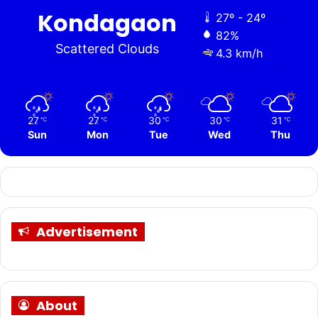
Kondagaon
27º - 24º
82%
Scattered Clouds
4.3 km/h
27
27
30
30
31
℃
℃
℃
℃
℃
Sun
Mon
Tue
Wed
Thu
Advertisement
About