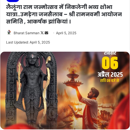
लैलूंगा राम जन्मोत्सव में निकलेगी भव्य शोभा
यात्रा..उमड़ेगा जनसैलाब – श्री रामनवमी आयोजन
समिति , आकर्षक झांकियां ।
Follow
Send
Bharat Samman
April 5, 2025
on
an
Last Updated: April 5, 2025
X
email