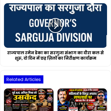
नृशंस
राज्यपाल
हत्या
रमेन
डेका
का
सरगुजा
संभाग
का
दौरा
कल
से
राज्यपाल रमेन डेका का सरगुजा संभाग का दौरा कल से
शुरू,
शुरू, दो दिन में छह ज़िलों का निरीक्षण कार्यक्रम
दो
दिन
में
छह
Related Articles
ज़िलों
का
निरीक्षण
कार्यक्रम