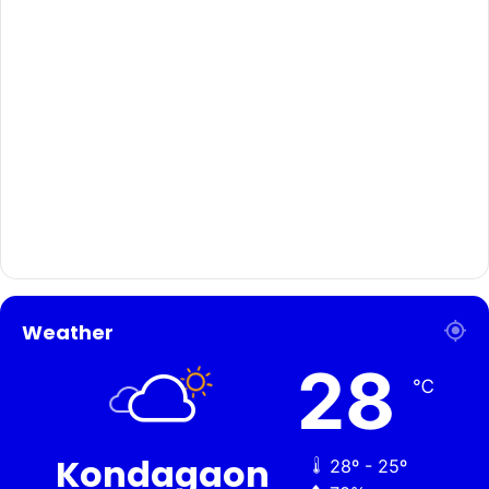
Weather
28
℃
Kondagaon
28º - 25º