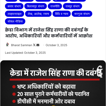
बस्तर संभाग
बिलासपुर संभाग
राजनीति
रायपुर संभाग
लाइफस्टाइल
लेख, आलेख, रचना
विधि व न्याय
सरगुजा संभाग
सोशल मीडिया
क्रेडा विभाग में राजेश सिंह राणा की दबंगई के
आरोप, अधिकारियों और कर्मचारियों में आक्रोश
Follow
Send
Bharat Samman
October 3, 2025
on
an
Last Updated: October 3, 2025
X
email