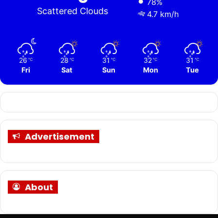
78%
Scattered Clouds
4.7 km/h
26
28
31
32
31
℃
℃
℃
℃
℃
Fri
Sat
Sun
Mon
Tue
Advertisement
About