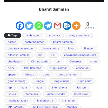
Bharat Samman
0
Shares
Tags
ambikapur
appy raja
army exam time
baster
baster Samman
bharat samman
bharatsamman.com
bhavna bohra
Bihar
Bilaspur
bilaspur Samman
bjp
CG
chakradharSamaroh2024
chattisgarh
Chhattisgarh
cm
Congress
crime
delhi
Delhi Samman
durg Samman
education
epaper
friends
good
good afternoon
good morning
Google
Google maps
High court
igp
India
Indian
international
Jashpur
judicial
Karnataka
kumar Jitendra
latest news
madhyapradesh
Maharashtra
mairathan
MP SAMMAN
Mukesh chandrakar
Mumbai