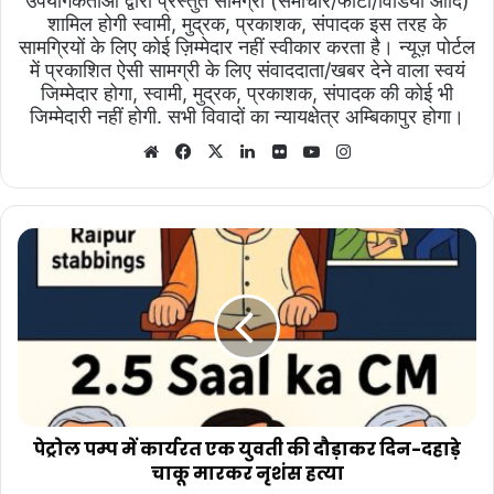
उपयोगकर्ताओं द्वारा प्रस्तुत सामग्री (समाचार/फोटो/विडियो आदि)
शामिल होगी स्वामी, मुद्रक, प्रकाशक, संपादक इस तरह के
सामग्रियों के लिए कोई ज़िम्मेदार नहीं स्वीकार करता है। न्यूज़ पोर्टल
में प्रकाशित ऐसी सामग्री के लिए संवाददाता/खबर देने वाला स्वयं
जिम्मेदार होगा, स्वामी, मुद्रक, प्रकाशक, संपादक की कोई भी
जिम्मेदारी नहीं होगी. सभी विवादों का न्यायक्षेत्र अम्बिकापुर होगा।
Website
Facebook
X
LinkedIn
Flickr
YouTube
Instagram
पेट्रोल
पम्प
में
कार्यरत
एक
युवती
की
दौड़ाकर
दिन-
दहाड़े
पेट्रोल पम्प में कार्यरत एक युवती की दौड़ाकर दिन-दहाड़े
चाकू
चाकू मारकर नृशंस हत्या
मारकर