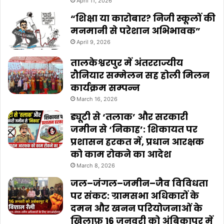
April 11, 2026
“शिक्षा या कारोबार? निजी स्कूलों की
मनमानी से परेशान अभिभावक”
April 9, 2026
तालकेश्वरपुर में अंतरराज्यीय
रौनियार सम्मेलन सह होली मिलन
कार्यक्रम सम्पन्न
March 16, 2026
ड्यूटी से ‘तलाक’ और सरकारी
जमीन से ‘निकाह’: शिकायत पर
प्रशासन हरकत में, प्रधान आरक्षक
को काम रोकने का आदेश
March 8, 2026
जल–जंगल–जमीन–जैव विविधता
पर संकट: ग्रामसभा अधिकारों के
दमन और खनन परियोजनाओं के
ख़िलाफ़ 16 जनवरी को अंबिकापुर में