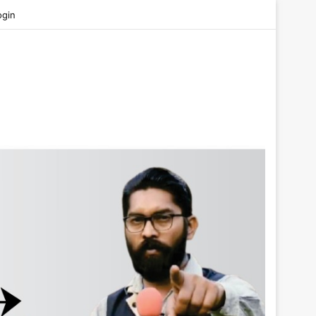
be
ogin