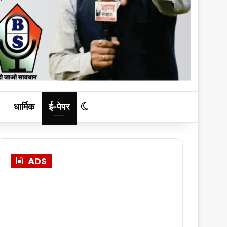
धार्मिक
ई-पेपर
Switch skin
ADS