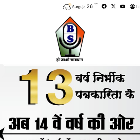
℃
Facebook
X
YouTu
26
L
Surguja